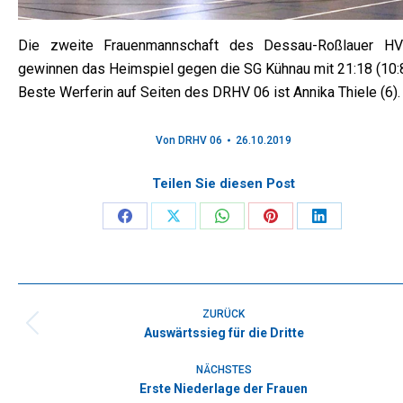
Die zweite Frauenmannschaft des Dessau-Roßlauer H
gewinnen das Heimspiel gegen die SG Kühnau mit 21:18 (10:8
Beste Werferin auf Seiten des DRHV 06 ist Annika Thiele (6).
Von
DRHV 06
26.10.2019
Teilen Sie diesen Post
Share
Share
Share
Share
Share
on
on
on
on
on
Facebook
X
WhatsApp
Pinterest
LinkedIn
Kommentarnavigation
ZURÜCK
Auswärtssieg für die Dritte
Vorheriger
Beitrag:
NÄCHSTES
Erste Niederlage der Frauen
Nächster