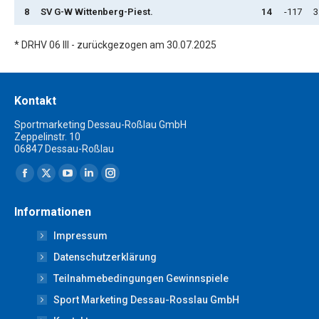
8
SV G-W Wittenberg-Piest.
14
-117
3
* DRHV 06 III - zurückgezogen am 30.07.2025
Kontakt
Sportmarketing Dessau-Roßlau GmbH
Zeppelinstr. 10
06847 Dessau-Roßlau
Finden Sie uns auf:
Facebook
X
YouTube
Linkedin
Instagram
page
page
page
page
page
Informationen
opens
opens
opens
opens
opens
Impressum
in
in
in
in
in
new
new
new
new
new
Datenschutzerklärung
window
window
window
window
window
Teilnahmebedingungen Gewinnspiele
Sport Marketing Dessau-Rosslau GmbH