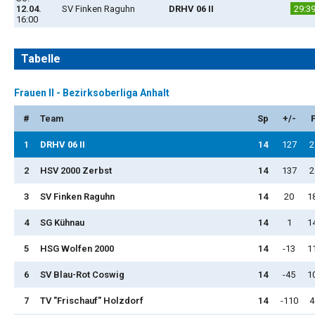
12.04.
SV Finken Raguhn
DRHV 06 II
29:3
16:00
Tabelle
Frauen II - Bezirksoberliga Anhalt
#
Team
Sp
+/-
1
DRHV 06 II
14
127
2
2
HSV 2000 Zerbst
14
137
2
3
SV Finken Raguhn
14
20
1
4
SG Kühnau
14
1
1
5
HSG Wolfen 2000
14
-13
1
6
SV Blau-Rot Coswig
14
-45
1
7
TV "Frischauf" Holzdorf
14
-110
4