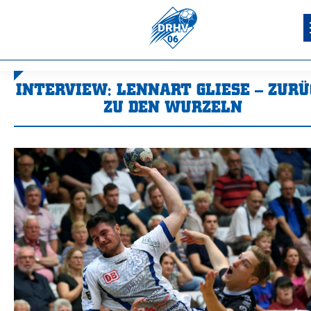
INTERVIEW: LENNART GLIESE – ZURÜ
ZU DEN WURZELN
Sie befinden sich hier: