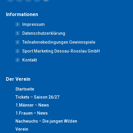
Facebook
X
YouTube
Linkedin
Instagram
page
page
page
page
page
Informationen
opens
opens
opens
opens
opens
Impressum
in
in
in
in
in
new
new
new
new
new
Datenschutzerklärung
window
window
window
window
window
Teilnahmebedingungen Gewinnspiele
Sport Marketing Dessau-Rosslau GmbH
Kontakt
Der Verein
Startseite
Tickets – Saison 26/27
1.Männer – News
1.Frauen – News
Nachwuchs – Die jungen Wilden
Verein