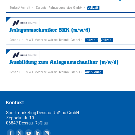
Zerbst/ Anhalt
Zerbster Fahrzeugservice GmbH
Vollzeit
Anlagenmechaniker SHK (m/w/d)
Dessau
MWT Moderne Wärme Technik GmbH
Teilzeit
Vollzeit
Ausbildung zum Anlagenmechaniker (m/w/d)
Dessau
MWT Moderne Wärme Technik GmbH
Ausbildung
Kontakt
Sportmarketing Dessau-Roßlau GmbH
Zeppelinstr. 10
06847 Dessau-Roßlau
Finden Sie uns auf: