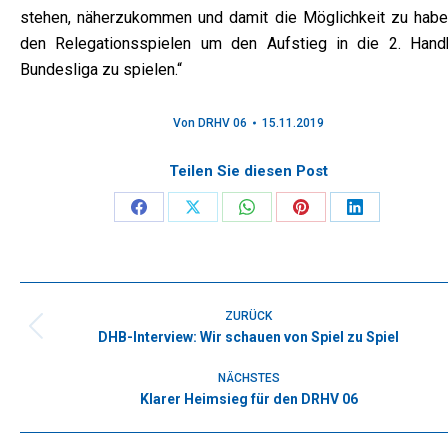
stehen, näherzukommen und damit die Möglichkeit zu haben
den Relegationsspielen um den Aufstieg in die 2. Handb
Bundesliga zu spielen.“
Von
DRHV 06
15.11.2019
Teilen Sie diesen Post
Share
Share
Share
Share
Share
on
on
on
on
on
Facebook
X
WhatsApp
Pinterest
LinkedIn
Kommentarnavigation
ZURÜCK
DHB-Interview: Wir schauen von Spiel zu Spiel
Vorheriger
Beitrag:
NÄCHSTES
Klarer Heimsieg für den DRHV 06
Nächster
Beitrag: