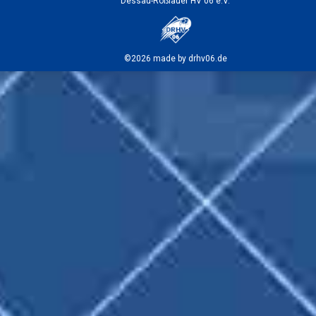
Dessau-Roßlauer HV 06 e.V.
©2026 made by drhv06.de