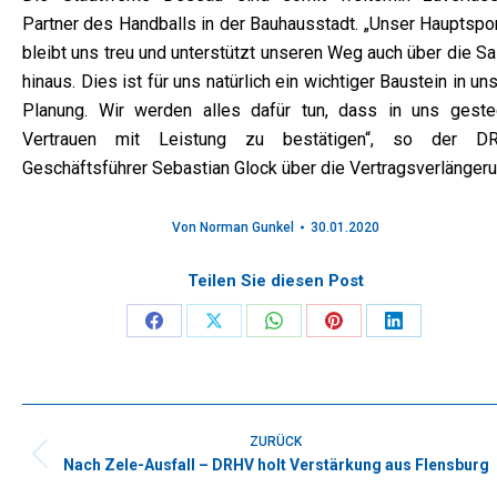
Partner des Handballs in der Bauhausstadt. „Unser Hauptspo
bleibt uns treu und unterstützt unseren Weg auch über die S
hinaus. Dies ist für uns natürlich ein wichtiger Baustein in un
Planung. Wir werden alles dafür tun, dass in uns geste
Vertrauen mit Leistung zu bestätigen“, so der D
Geschäftsführer Sebastian Glock über die Vertragsverlängeru
Von
Norman Gunkel
30.01.2020
Teilen Sie diesen Post
Share
Share
Share
Share
Share
on
on
on
on
on
Facebook
X
WhatsApp
Pinterest
LinkedIn
Kommentarnavigation
ZURÜCK
Nach Zele-Ausfall – DRHV holt Verstärkung aus Flensburg
Vorheriger
Beitrag: