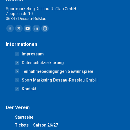
Sportmarketing Dessau-Roßlau GmbH
Zeppelinstr. 10
06847 Dessau-Roßlau
Finden Sie uns auf:
Facebook
X
YouTube
Linkedin
Instagram
page
page
page
page
page
Informationen
opens
opens
opens
opens
opens
Impressum
in
in
in
in
in
new
new
new
new
new
Datenschutzerklärung
window
window
window
window
window
Teilnahmebedingungen Gewinnspiele
Sport Marketing Dessau-Rosslau GmbH
Kontakt
Der Verein
Startseite
Tickets – Saison 26/27