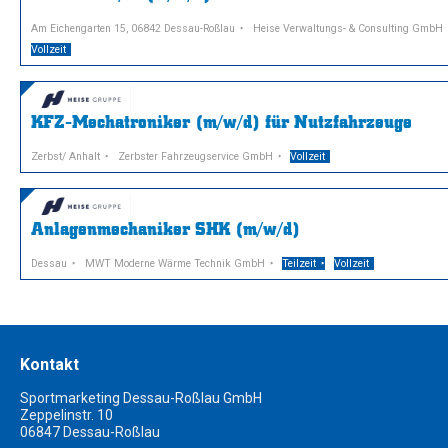
Am Eichengarten 15, 06842 Dessau-Roßlau
Heise Verwaltungs- & Consulting GmbH
Vollzeit
KFZ-Mechatroniker (m/w/d) für Nutzfahrzeuge
Zerbst/ Anhalt
Zerbster Fahrzeugservice GmbH
Vollzeit
Anlagenmechaniker SHK (m/w/d)
Dessau
MWT Moderne Wärme Technik GmbH
Teilzeit
Vollzeit
Kontakt
Sportmarketing Dessau-Roßlau GmbH
Zeppelinstr. 10
06847 Dessau-Roßlau