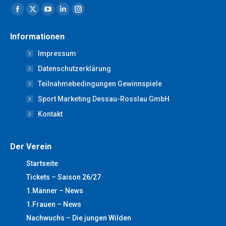
Finden Sie uns auf:
Facebook
X
YouTube
Linkedin
Instagram
page
page
page
page
page
Informationen
opens
opens
opens
opens
opens
Impressum
in
in
in
in
in
new
new
new
new
new
Datenschutzerklärung
window
window
window
window
window
Teilnahmebedingungen Gewinnspiele
Sport Marketing Dessau-Rosslau GmbH
Kontakt
Der Verein
Startseite
Tickets – Saison 26/27
1.Männer – News
1.Frauen – News
Nachwuchs – Die jungen Wilden