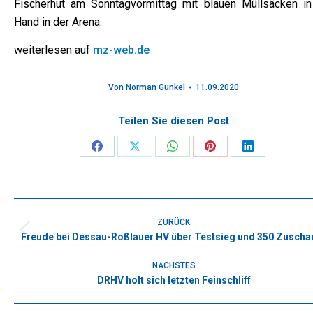
Fischerhut am Sonntagvormittag mit blauen Müllsäcken in
Hand in der Arena.
weiterlesen auf
mz-web.de
Von
Norman Gunkel
11.09.2020
Teilen Sie diesen Post
Share
Share
Share
Share
Share
on
on
on
on
on
Facebook
X
WhatsApp
Pinterest
LinkedIn
Kommentarnavigation
ZURÜCK
Freude bei Dessau-Roßlauer HV über Testsieg und 350 Zuscha
Vorheriger
Beitrag:
NÄCHSTES
DRHV holt sich letzten Feinschliff
Nächster
Beitrag: