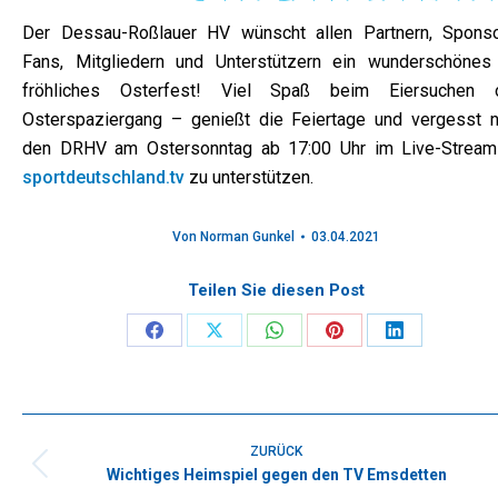
Der Dessau-Roßlauer HV wünscht allen Partnern, Sponso
Fans, Mitgliedern und Unterstützern ein wunderschönes
fröhliches Osterfest! Viel Spaß beim Eiersuchen 
Osterspaziergang – genießt die Feiertage und vergesst ni
den DRHV am Ostersonntag ab 17:00 Uhr im Live-Stream
sportdeutschland.tv
zu unterstützen.
Von
Norman Gunkel
03.04.2021
Teilen Sie diesen Post
Share
Share
Share
Share
Share
on
on
on
on
on
Facebook
X
WhatsApp
Pinterest
LinkedIn
Kommentarnavigation
ZURÜCK
Wichtiges Heimspiel gegen den TV Emsdetten
Vorheriger