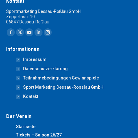
Kontakt
Sportmarketing Dessau-Roßlau GmbH
Zeppelinstr. 10
06847 Dessau-Roßlau
Finden Sie uns auf:
Facebook
X
YouTube
Linkedin
Instagram
page
page
page
page
page
Informationen
opens
opens
opens
opens
opens
Impressum
in
in
in
in
in
new
new
new
new
new
Datenschutzerklärung
window
window
window
window
window
Teilnahmebedingungen Gewinnspiele
Sport Marketing Dessau-Rosslau GmbH
Kontakt
Der Verein
Startseite
Tickets – Saison 26/27