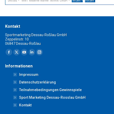
Dessau
MWT Moderne Wärme Technik GmbH
Teilzeit
Vollzeit
Kontakt
Sportmarketing Dessau-Roßlau GmbH
Zeppelinstr. 10
06847 Dessau-Roßlau
Finden Sie uns auf:
Facebook
X
YouTube
Linkedin
Instagram
page
page
page
page
page
Informationen
opens
opens
opens
opens
opens
Impressum
in
in
in
in
in
new
new
new
new
new
Datenschutzerklärung
window
window
window
window
window
Teilnahmebedingungen Gewinnspiele
Sport Marketing Dessau-Rosslau GmbH
Kontakt