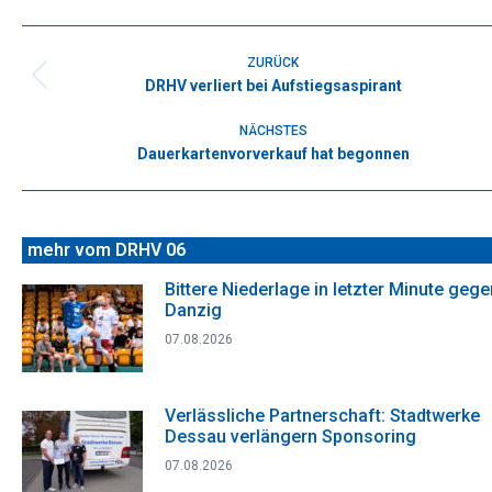
Facebook
X
WhatsApp
Pinterest
LinkedIn
Kommentarnavigation
ZURÜCK
DRHV verliert bei Aufstiegsaspirant
Vorheriger
Beitrag:
NÄCHSTES
Dauerkartenvorverkauf hat begonnen
Nächster
Beitrag:
mehr vom DRHV 06
Bittere Niederlage in letzter Minute gege
Danzig
07.08.2026
Verlässliche Partnerschaft: Stadtwerke
Dessau verlängern Sponsoring
07.08.2026