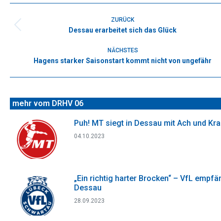
Facebook
X
WhatsApp
Pinterest
LinkedIn
Kommentarnavigation
ZURÜCK
Dessau erarbeitet sich das Glück
Vorheriger
Beitrag:
NÄCHSTES
Hagens starker Saisonstart kommt nicht von ungefähr
Nächster
Beitrag:
mehr vom DRHV 06
Puh! MT siegt in Dessau mit Ach und Kr
04.10.2023
„Ein richtig harter Brocken“ – VfL empfä
Dessau
28.09.2023