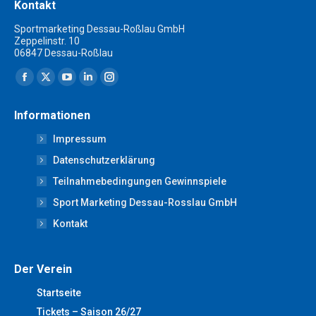
Kontakt
Sportmarketing Dessau-Roßlau GmbH
Zeppelinstr. 10
06847 Dessau-Roßlau
Finden Sie uns auf:
Facebook
X
YouTube
Linkedin
Instagram
page
page
page
page
page
Informationen
opens
opens
opens
opens
opens
Impressum
in
in
in
in
in
new
new
new
new
new
Datenschutzerklärung
window
window
window
window
window
Teilnahmebedingungen Gewinnspiele
Sport Marketing Dessau-Rosslau GmbH
Kontakt
Der Verein
Startseite
Tickets – Saison 26/27