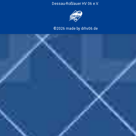
Dessau-Roßlauer HV 06 e.V.
©2026 made by drhv06.de