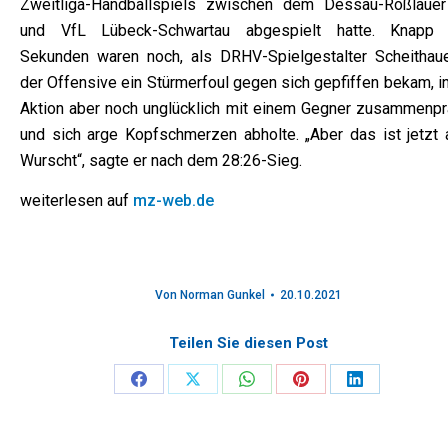
Zweitliga-Handballspiels zwischen dem Dessau-Roßlaue
und VfL Lübeck-Schwartau abgespielt hatte. Knapp
Sekunden waren noch, als DRHV-Spielgestalter Scheithaue
der Offensive ein Stürmerfoul gegen sich gepfiffen bekam, i
Aktion aber noch unglücklich mit einem Gegner zusammenpra
und sich arge Kopfschmerzen abholte. „Aber das ist jetzt 
Wurscht“, sagte er nach dem 28:26-Sieg.
weiterlesen auf
mz-web.de
Von
Norman Gunkel
20.10.2021
Teilen Sie diesen Post
Share
Share
Share
Share
Share
on
on
on
on
on