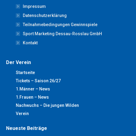
Impressum
in
in
in
in
in
new
new
new
new
new
Datenschutzerklärung
window
window
window
window
window
Teilnahmebedingungen Gewinnspiele
Sport Marketing Dessau-Rosslau GmbH
Kontakt
Der Verein
Startseite
Tickets – Saison 26/27
1.Männer – News
1.Frauen – News
Nachwuchs – Die jungen Wilden
Verein
Neueste Beiträge