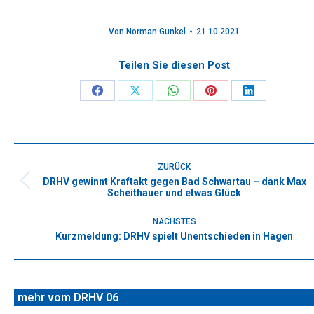
Von
Norman Gunkel
21.10.2021
Teilen Sie diesen Post
Share
Share
Share
Share
Share
on
on
on
on
on
Facebook
X
WhatsApp
Pinterest
LinkedIn
Kommentarnavigation
ZURÜCK
DRHV gewinnt Kraftakt gegen Bad Schwartau – dank Max
Vorheriger
Scheithauer und etwas Glück
Beitrag:
NÄCHSTES
Kurzmeldung: DRHV spielt Unentschieden in Hagen
Nächster
Beitrag:
mehr vom DRHV 06