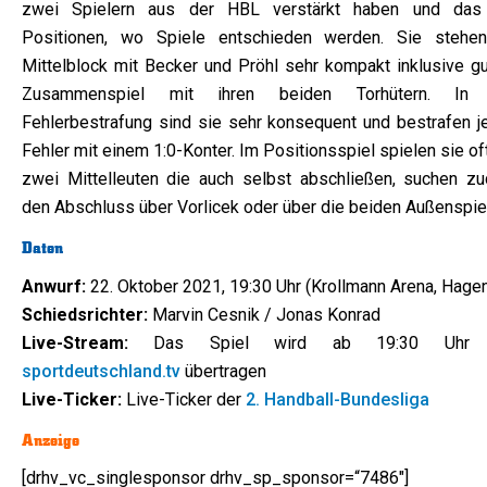
zwei Spielern aus der HBL verstärkt haben und das
Positionen, wo Spiele entschieden werden. Sie stehe
Mittelblock mit Becker und Pröhl sehr kompakt inklusive g
Zusammenspiel mit ihren beiden Torhütern. In
Fehlerbestrafung sind sie sehr konsequent und bestrafen j
Fehler mit einem 1:0-Konter. Im Positionsspiel spielen sie of
zwei Mittelleuten die auch selbst abschließen, suchen z
den Abschluss über Vorlicek oder über die beiden Außenspiel
Daten
Anwurf:
22. Oktober 2021, 19:30 Uhr (Krollmann Arena, Hage
Schiedsrichter:
Marvin Cesnik / Jonas Konrad
Live-Stream:
Das Spiel wird ab 19:30 Uhr 
sportdeutschland.tv
übertragen
Live-Ticker:
Live-Ticker der
2. Handball-Bundesliga
Anzeige
[drhv_vc_singlesponsor drhv_sp_sponsor=“7486″]