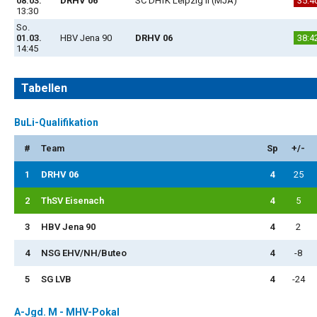
08.03.
DRHV 06
SC DHfK Leipzig II (MJA)
35:4
13:30
So.
01.03.
HBV Jena 90
DRHV 06
38:4
14:45
Tabellen
BuLi-Qualifikation
#
Team
Sp
+/-
1
DRHV 06
4
25
2
ThSV Eisenach
4
5
3
HBV Jena 90
4
2
4
NSG EHV/NH/Buteo
4
-8
5
SG LVB
4
-24
A-Jgd. M - MHV-Pokal