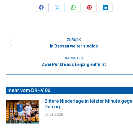
Share
Share
Share
Share
Share
on
on
on
on
on
Facebook
X
WhatsApp
Pinterest
LinkedIn
Kommentarnavigation
ZURÜCK
In Dessau weiter sieglos
Vorheriger
Beitrag:
NÄCHSTES
Zwei Punkte aus Leipzig entführt
Nächster
Beitrag:
mehr vom DRHV 06
Bittere Niederlage in letzter Minute gege
Danzig
07.08.2026