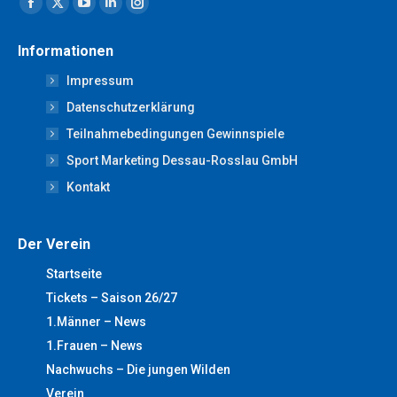
Facebook
X
YouTube
Linkedin
Instagram
page
page
page
page
page
Informationen
opens
opens
opens
opens
opens
Impressum
in
in
in
in
in
new
new
new
new
new
Datenschutzerklärung
window
window
window
window
window
Teilnahmebedingungen Gewinnspiele
Sport Marketing Dessau-Rosslau GmbH
Kontakt
Der Verein
Startseite
Tickets – Saison 26/27
1.Männer – News
1.Frauen – News
Nachwuchs – Die jungen Wilden
Verein