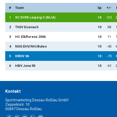
#
Team
Sp
+/-
1
SC DHfK Leipzig II (MJA)
10
125
2
ThSV Eisenach
10
38
3
HC Elbflorenz 2006
10
11
4
NSG EHV/NH/Buteo
10
-43
5
DRHV 06
10
-70
6
HBV Jena 90
10
-61
Kontakt
Sportmarketing Dessau-Roßlau GmbH
Zeppelinstr. 10
06847 Dessau-Roßlau
Finden Sie uns auf: