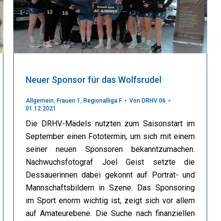
Neuer Sponsor für das Wolfsrudel
Allgemein
,
Frauen 1
,
Regionalliga F
Von
DRHV 06
01.12.2021
Die DRHV-Mädels nutzten zum Saisonstart im
September einen Fototermin, um sich mit einem
seiner neuen Sponsoren bekanntzumachen.
Nachwuchsfotograf Joel Geist setzte die
Dessauerinnen dabei gekonnt auf Porträt- und
Mannschaftsbildern in Szene. Das Sponsoring
im Sport enorm wichtig ist, zeigt sich vor allem
auf Amateurebene. Die Suche nach finanziellen