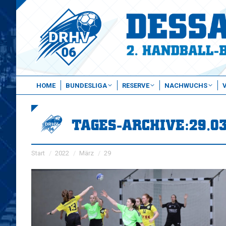
HOME
BUNDESLIGA
RESERVE
NACHWUCHS
TAGES-ARCHIVE:
29.0
Sie befinden sich hier:
Start
2022
März
29