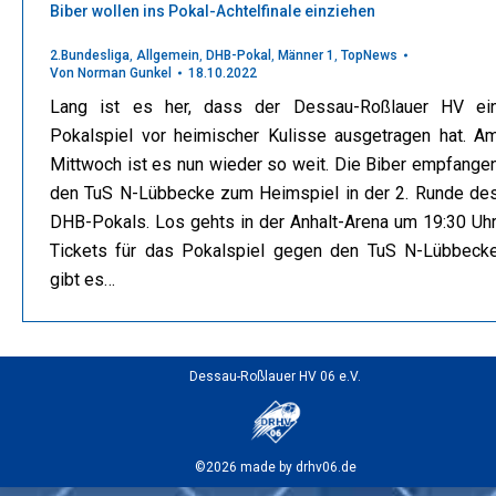
Biber wollen ins Pokal-Achtelfinale einziehen
2.Bundesliga
,
Allgemein
,
DHB-Pokal
,
Männer 1
,
TopNews
Von
Norman Gunkel
18.10.2022
Lang ist es her, dass der Dessau-Roßlauer HV ei
Pokalspiel vor heimischer Kulisse ausgetragen hat. A
Mittwoch ist es nun wieder so weit. Die Biber empfange
den TuS N-Lübbecke zum Heimspiel in der 2. Runde de
DHB-Pokals. Los gehts in der Anhalt-Arena um 19:30 Uhr
Tickets für das Pokalspiel gegen den TuS N-Lübbeck
gibt es…
Dessau-Roßlauer HV 06 e.V.
©2026 made by drhv06.de