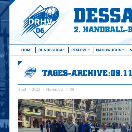
HOME
BUNDESLIGA
RESERVE
NACHWUCHS
TAGES-ARCHIVE:
09.1
Sie befinden sich hier:
Start
2022
November
09