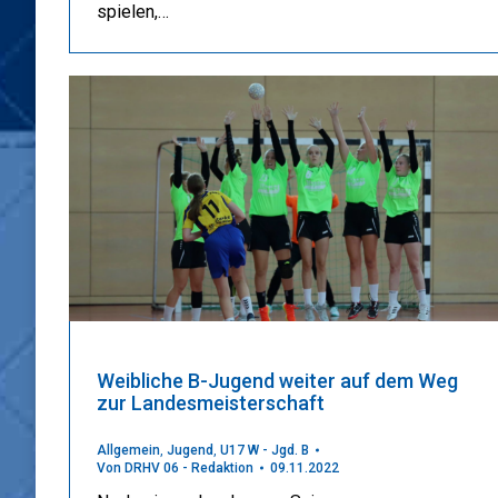
spielen,…
Weibliche B-Jugend weiter auf dem Weg
zur Landesmeisterschaft
Allgemein
,
Jugend
,
U17 W - Jgd. B
Von
DRHV 06 - Redaktion
09.11.2022