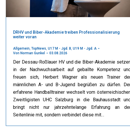
DRHV und Biber-Akademie treiben Professionalisierung
weiter voran
Allgemein
,
TopNews
,
U17 M - Jgd. B
,
U19 M - Jgd. A
Von
Norman Gunkel
03.08.2026
Der Dessau-Roßlauer HV und die Biber-Akademie setze
in der Nachwuchsarbeit auf geballte Kompetenz un
freuen sich, Herbert Wagner als neuen Trainer de
männlichen A- und B-Jugend begrüßen zu dürfen. De
erfahrene Handballtrainer wechselt vom österreichische
Zweitligisten UHC Salzburg in die Bauhausstadt un
bringt nicht nur jahrzehntelange Erfahrung an de
Seitenlinie mit, sondern verbindet diese mit…