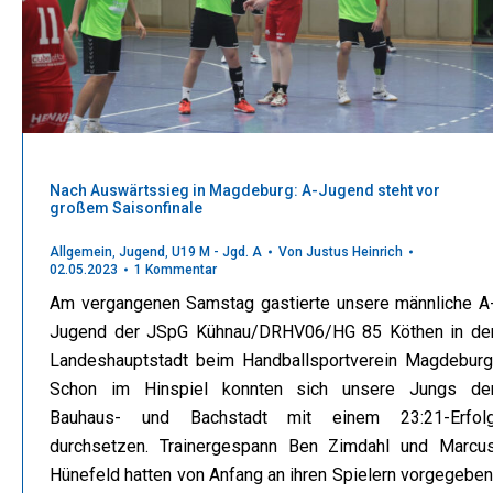
Nach Auswärtssieg in Magdeburg: A-Jugend steht vor
großem Saisonfinale
Allgemein
,
Jugend
,
U19 M - Jgd. A
Von
Justus Heinrich
02.05.2023
1 Kommentar
Am vergangenen Samstag gastierte unsere männliche A
Jugend der JSpG Kühnau/DRHV06/HG 85 Köthen in de
Landeshauptstadt beim Handballsportverein Magdeburg
Schon im Hinspiel konnten sich unsere Jungs de
Bauhaus- und Bachstadt mit einem 23:21-Erfol
durchsetzen. Trainergespann Ben Zimdahl und Marcu
Hünefeld hatten von Anfang an ihren Spielern vorgegeben