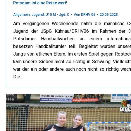
Potsdam ist eine Reise wert!
Allgemein
,
Jugend
,
U15 M - Jgd. C
Von
DRHV 06
20.06.2023
Am vergangenen Wochenende nahm die männliche C
Jugend der JSpG Kühnau/DRHV06 im Rahmen der 3
Potsdamer Handballwochen an einem internationa
besetzen Handballturnier teil. Begleitet wurden unser
Jungs von etlichen Eltern. Im ersten Spiel gegen Rostoc
kam unsere Sieben nicht so richtig in Schwung. Vielleich
war der ein oder andere auch noch nicht so richtig wach
Die…