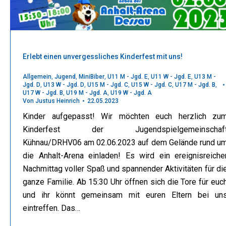
Erlebt einen unvergessliches Kinderfest mit uns!
Allgemein
,
Jugend
,
MiniBiber
,
U11 M - Jgd. E
,
U11 W - Jgd. E
,
U13 M -
Jgd. D
,
U13 W - Jgd. D
,
U15 M - Jgd. C
,
U15 W - Jgd. C
,
U17 M - Jgd. B
,
U17 W - Jgd. B
,
U19 M - Jgd. A
,
U19 W - Jgd. A
Von
Justus Heinrich
22.05.2023
Kinder aufgepasst! Wir möchten euch herzlich zu
Kinderfest der Jugendspielgemeinschaf
Kühnau/DRHV06 am 02.06.2023 auf dem Gelände rund u
die Anhalt-Arena einladen! Es wird ein ereignisreiche
Nachmittag voller Spaß und spannender Aktivitäten für di
ganze Familie. Ab 15:30 Uhr öffnen sich die Tore für euc
und ihr könnt gemeinsam mit euren Eltern bei un
eintreffen. Das…