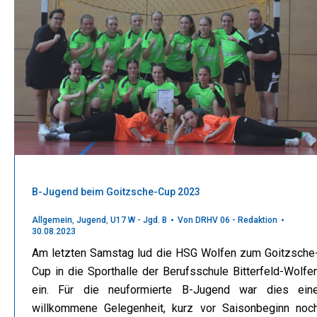
B-Jugend beim Goitzsche-Cup 2023
Allgemein
,
Jugend
,
U17 W - Jgd. B
Von
DRHV 06 - Redaktion
30.08.2023
Am letzten Samstag lud die HSG Wolfen zum Goitzsche
Cup in die Sporthalle der Berufsschule Bitterfeld-Wolfe
ein. Für die neuformierte B-Jugend war dies ein
willkommene Gelegenheit, kurz vor Saisonbeginn noc