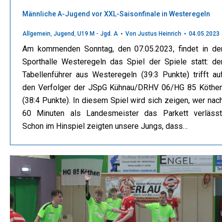
Männliche A-Jugend vor XXL-Saisonfinale in Westeregeln
Allgemein
,
Jugend
,
U19 M - Jgd. A
Von
Justus Heinrich
04.05.2023
Am kommenden Sonntag, den 07.05.2023, findet in de
Sporthalle Westeregeln das Spiel der Spiele statt: de
Tabellenführer aus Westeregeln (39:3 Punkte) trifft au
den Verfolger der JSpG Kühnau/DRHV 06/HG 85 Köthe
(38:4 Punkte). In diesem Spiel wird sich zeigen, wer nac
60 Minuten als Landesmeister das Parkett verlässt
Schon im Hinspiel zeigten unsere Jungs, dass…