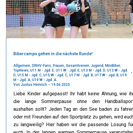
Bibercamps gehen in die nächste Runde!
Allgemein
,
DRHV-Fans
,
Frauen
,
Gesamtverein
,
Jugend
,
MiniBiber
,
TopNews
,
U11 M - Jgd. E
,
U11 W - Jgd. E
,
U13 M - Jgd. D
,
U13 W - Jgd.
D
,
U15 M - Jgd. C
,
U15 W - Jgd. C
,
U17 M - Jgd. B
,
U17 W - Jgd. B
,
U19
M - Jgd. A
,
U19 W - Jgd. A
Von
Justus Heinrich
19.06.2023
Liebe Kinder aufgepasst! Ihr habt keine Ahnung, wie ih
die lange Sommerpause ohne den Handballspor
aushalten sollt? Jeden Tag an den See baden zu fahre
oder mit Freunden auf den Sportplatz zu gehen, wird euc
zu langweilig? Hier haben wir die passende Lösung fü
euch. In der langen warmen Sommerpause veranstalte