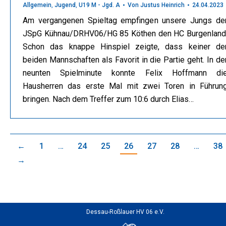
Allgemein
,
Jugend
,
U19 M - Jgd. A
Von
Justus Heinrich
24.04.2023
Am vergangenen Spieltag empfingen unsere Jungs de
JSpG Kühnau/DRHV06/HG 85 Köthen den HC Burgenland
Schon das knappe Hinspiel zeigte, dass keiner de
beiden Mannschaften als Favorit in die Partie geht. In de
neunten Spielminute konnte Felix Hoffmann di
Hausherren das erste Mal mit zwei Toren in Führun
bringen. Nach dem Treffer zum 10:6 durch Elias…
←
1
…
24
25
26
27
28
…
38
→
Dessau-Roßlauer HV 06 e.V.