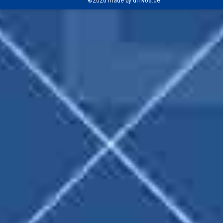
©2026 made by drhv06.de