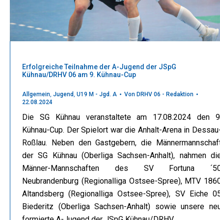
Erfolgreiche Teilnahme der A-Jugend der JSpG
Kühnau/DRHV 06 am 9. Kühnau-Cup
Allgemein
,
Jugend
,
U19 M - Jgd. A
Von
DRHV 06 - Redaktion
22.08.2024
Die SG Kühnau veranstaltete am 17.08.2024 den 9
Kühnau-Cup. Der Spielort war die Anhalt-Arena in Dessau
Roßlau. Neben den Gastgebern, die Männermannschaf
der SG Kühnau (Oberliga Sachsen-Anhalt), nahmen di
Männer-Mannschaften des SV Fortuna ´5
Neubrandenburg (Regionalliga Ostsee-Spree), MTV 186
Altandsberg (Regionalliga Ostsee-Spree), SV Eiche 0
Biederitz (Oberliga Sachsen-Anhalt) sowie unsere ne
formierte A-Jugend der JSpG Kühnau/DRHV…