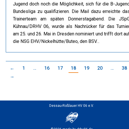
Jugend doch noch die Möglichkeit, sich für die B-Jugen
Bundesliga zu qualifizieren. Die Mail dazu erreichte da
Trainerteam am späten Donnerstagabend. Die JSp
Kühnau/DRHV 06, wurde als Nachrücker für das Turnie
am 25. und 26. Mai in Dresden nominiert und trifft dort au
die NSG EHV/Nickelhütte/Buteo, den BSV…
←
1
…
16
17
18
19
20
…
38
→
Dessau-Roßlauer HV 06 e.V.