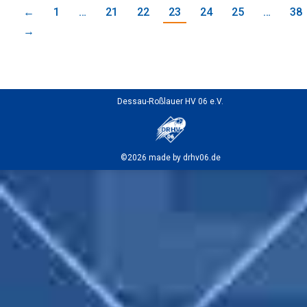
←
1
…
21
22
23
24
25
…
38
→
Dessau-Roßlauer HV 06 e.V.
©2026 made by drhv06.de