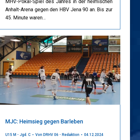
MHV-Pokal-Spiel des Jahres in der heimischen
Anhalt-Arena gegen den HBV Jena 90 an. Bis zur
45. Minute waren…
MJC: Heimsieg gegen Barleben
U15 M - Jgd. C
Von
DRHV 06 - Redaktion
04.12.2024