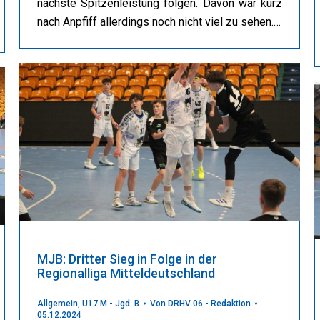
nächste Spitzenleistung folgen. Davon war kurz
nach Anpfiff allerdings noch nicht viel zu sehen.…
MJB: Dritter Sieg in Folge in der
Regionalliga Mitteldeutschland
Allgemein
,
U17 M - Jgd. B
Von
DRHV 06 - Redaktion
05.12.2024