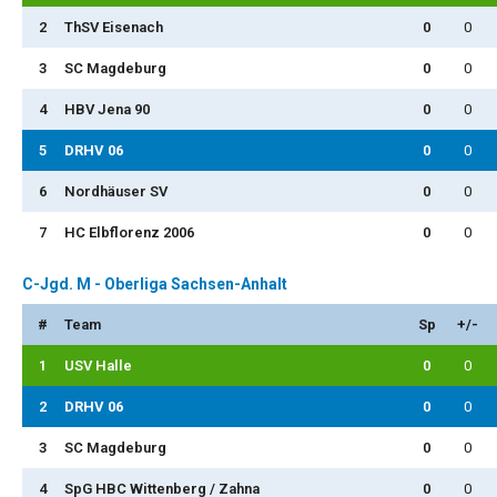
2
ThSV Eisenach
0
0
3
SC Magdeburg
0
0
4
HBV Jena 90
0
0
5
DRHV 06
0
0
6
Nordhäuser SV
0
0
7
HC Elbflorenz 2006
0
0
C-Jgd. M - Oberliga Sachsen-Anhalt
#
Team
Sp
+/-
1
USV Halle
0
0
2
DRHV 06
0
0
3
SC Magdeburg
0
0
4
SpG HBC Wittenberg / Zahna
0
0