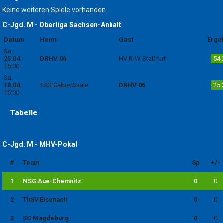
Keine weiteren Spiele vorhanden.
C-Jgd. M - Oberliga Sachsen-Anhalt
Datum
Heim
Gast
Erge
Sa.
25.04.
DRHV 06
HV R-W Staßfurt
54:
15:00
Sa.
18.04.
TSG Calbe/Saale
DRHV 06
25:
15:00
Tabelle
C-Jgd. M - MHV-Pokal
#
Team
Sp
+/-
1
NSG Aue-Chemnitz
0
0
2
ThSV Eisenach
0
0
3
SC Magdeburg
0
0