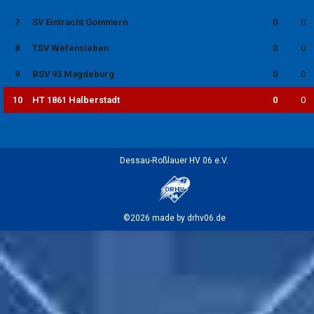
7
SV Eintracht Gommern
0
0
8
TSV Wefensleben
0
0
9
BSV 93 Magdeburg
0
0
10
HT 1861 Halberstadt
0
0
Dessau-Roßlauer HV 06 e.V.
©2026 made by drhv06.de