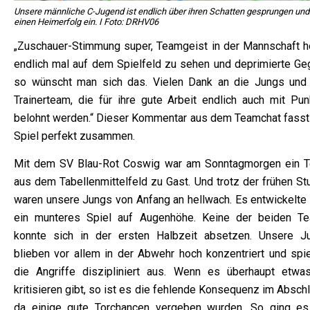
Unsere männliche C-Jugend ist endlich über ihren Schatten gesprungen und 
einen Heimerfolg ein. I Foto: DRHV06
„Zuschauer-Stimmung super, Teamgeist in der Mannschaft h
endlich mal auf dem Spielfeld zu sehen und deprimierte Geg
so wünscht man sich das. Vielen Dank an die Jungs und
Trainerteam, die für ihre gute Arbeit endlich auch mit Pun
belohnt werden.“ Dieser Kommentar aus dem Teamchat fasst
Spiel perfekt zusammen.
Mit dem SV Blau-Rot Coswig war am Sonntagmorgen ein 
aus dem Tabellenmittelfeld zu Gast. Und trotz der frühen St
waren unsere Jungs von Anfang an hellwach. Es entwickelte 
ein munteres Spiel auf Augenhöhe. Keine der beiden T
konnte sich in der ersten Halbzeit absetzen. Unsere J
blieben vor allem in der Abwehr hoch konzentriert und spie
die Angriffe diszipliniert aus. Wenn es überhaupt etwa
kritisieren gibt, so ist es die fehlende Konsequenz im Absch
da einige gute Torchancen vergeben wurden. So ging es