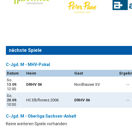
nächste Spiele
C-Jgd. M - MHV-Pokal
Datum
Heim
Gast
Ergebn
So.
13.09.
DRHV 06
Nordhäuser SV
-:-
12:00
So.
20.09.
HC Elbflorenz 2006
DRHV 06
-:-
10:30
C-Jgd. M - Oberliga Sachsen-Anhalt
Keine weiteren Spiele vorhanden.