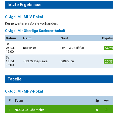
letzte Ergebnisse
C-Jgd. M - MHV-Pokal
Keine weiteren Spiele vorhanden.
C-Jgd. M - Oberliga Sachsen-Anhalt
Datum
Heim
Gast
Ergebn
Sa.
25.04.
DRHV 06
HV R-W Staßfurt
54:29
15:00
Sa.
18.04.
TSG Calbe/Saale
DRHV 06
25:33
15:00
Tabelle
C-Jgd. M - MHV-Pokal
#
Team
Sp
+/-
1
NSG Aue-Chemnitz
0
0