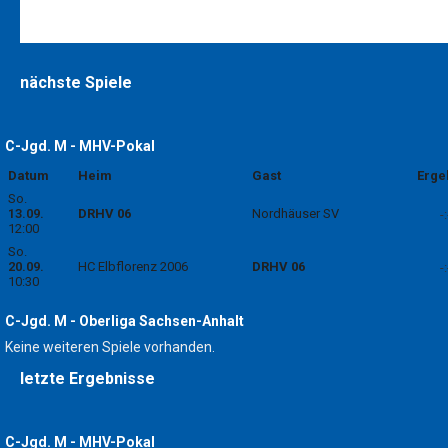
nächste Spiele
C-Jgd. M - MHV-Pokal
Datum
Heim
Gast
Erge
So.
13.09.
DRHV 06
Nordhäuser SV
-:
12:00
So.
20.09.
HC Elbflorenz 2006
DRHV 06
-:
10:30
C-Jgd. M - Oberliga Sachsen-Anhalt
Keine weiteren Spiele vorhanden.
letzte Ergebnisse
C-Jgd. M - MHV-Pokal