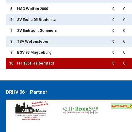
5
HSG Wolfen 2000
0
0
6
SV Eiche 05 Biederitz
0
0
7
SV Eintracht Gommern
0
0
8
TSV Wefensleben
0
0
9
BSV 93 Magdeburg
0
0
10
HT 1861 Halberstadt
0
0
DRHV 06 – Partner