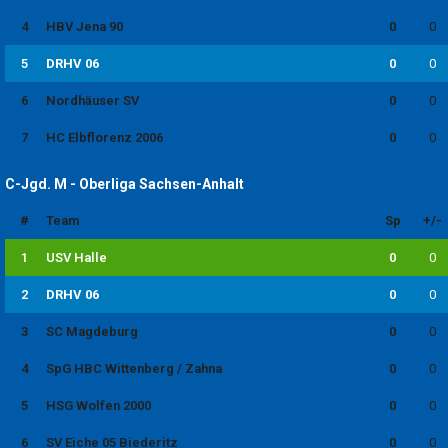
4
HBV Jena 90
0
0
5
DRHV 06
0
0
6
Nordhäuser SV
0
0
7
HC Elbflorenz 2006
0
0
C-Jgd. M - Oberliga Sachsen-Anhalt
#
Team
Sp
+/-
1
USV Halle
0
0
2
DRHV 06
0
0
3
SC Magdeburg
0
0
4
SpG HBC Wittenberg / Zahna
0
0
5
HSG Wolfen 2000
0
0
6
SV Eiche 05 Biederitz
0
0