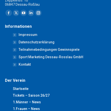
Zeppelinstr. 10
06847 Dessau-Roßlau
Finden Sie uns auf:
Facebook
X
YouTube
Linkedin
Instagram
page
page
page
page
page
Informationen
opens
opens
opens
opens
opens
Impressum
in
in
in
in
in
new
new
new
new
new
Datenschutzerklärung
window
window
window
window
window
Teilnahmebedingungen Gewinnspiele
Sport Marketing Dessau-Rosslau GmbH
Kontakt
Der Verein
Startseite
Tickets – Saison 26/27
1.Männer – News
1.Frauen – News