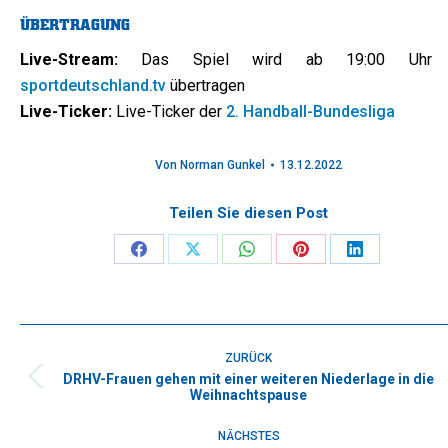
ÜBERTRAGUNG
Live-Stream:
Das Spiel wird ab 19:00 Uhr 
sportdeutschland.tv
übertragen
Live-Ticker:
Live-Ticker der
2. Handball-Bundesliga
Von
Norman Gunkel
13.12.2022
Teilen Sie diesen Post
Share
Share
Share
Share
Share
on
on
on
on
on
Facebook
X
WhatsApp
Pinterest
LinkedIn
Kommentarnavigation
ZURÜCK
DRHV-Frauen gehen mit einer weiteren Niederlage in die
Vorheriger
Weihnachtspause
Beitrag:
NÄCHSTES