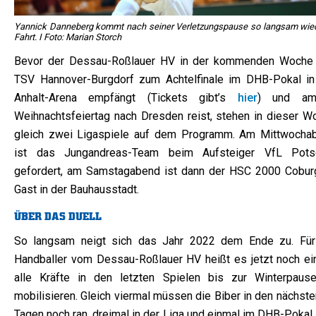
Yannick Danneberg kommt nach seiner Verletzungspause so langsam wied
Fahrt. I Foto: Marian Storch
Bevor der Dessau-Roßlauer HV in der kommenden Woche
TSV Hannover-Burgdorf zum Achtelfinale im DHB-Pokal in
Anhalt-Arena empfängt (Tickets gibt’s
hier
) und am
Weihnachtsfeiertag nach Dresden reist, stehen in dieser W
gleich zwei Ligaspiele auf dem Programm. Am Mittwocha
ist das Jungandreas-Team beim Aufsteiger VfL Pot
gefordert, am Samstagabend ist dann der HSC 2000 Cobur
Gast in der Bauhausstadt.
ÜBER DAS DUELL
So langsam neigt sich das Jahr 2022 dem Ende zu. Für
Handballer vom Dessau-Roßlauer HV heißt es jetzt noch ei
alle Kräfte in den letzten Spielen bis zur Winterpaus
mobilisieren. Gleich viermal müssen die Biber in den nächst
Tagen noch ran, dreimal in der Liga und einmal im DHB-Pokal