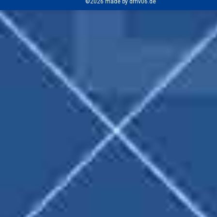
©2026 made by drhv06.de