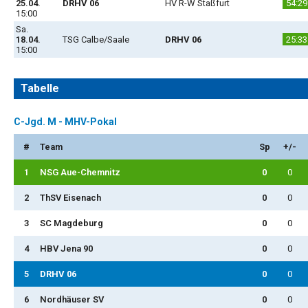
25.04.
DRHV 06
HV R-W Staßfurt
54:29
15:00
Sa.
18.04.
TSG Calbe/Saale
DRHV 06
25:33
15:00
Tabelle
C-Jgd. M - MHV-Pokal
#
Team
Sp
+/-
1
NSG Aue-Chemnitz
0
0
2
ThSV Eisenach
0
0
3
SC Magdeburg
0
0
4
HBV Jena 90
0
0
5
DRHV 06
0
0
6
Nordhäuser SV
0
0