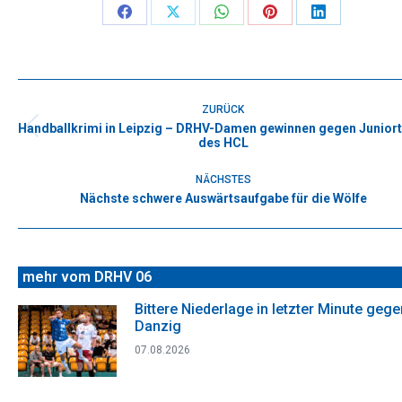
Share
Share
Share
Share
Share
on
on
on
on
on
Facebook
X
WhatsApp
Pinterest
LinkedIn
Kommentarnavigation
ZURÜCK
Handballkrimi in Leipzig – DRHV-Damen gewinnen gegen Junior
Vorheriger
des HCL
Beitrag:
NÄCHSTES
Nächste schwere Auswärtsaufgabe für die Wölfe
Nächster
Beitrag:
mehr vom DRHV 06
Bittere Niederlage in letzter Minute gege
Danzig
07.08.2026