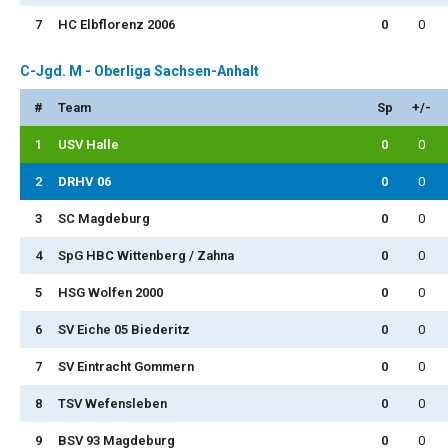
7
HC Elbflorenz 2006
0
0
C-Jgd. M - Oberliga Sachsen-Anhalt
#
Team
Sp
+/-
1
USV Halle
0
0
2
DRHV 06
0
0
3
SC Magdeburg
0
0
4
SpG HBC Wittenberg / Zahna
0
0
5
HSG Wolfen 2000
0
0
6
SV Eiche 05 Biederitz
0
0
7
SV Eintracht Gommern
0
0
8
TSV Wefensleben
0
0
9
BSV 93 Magdeburg
0
0