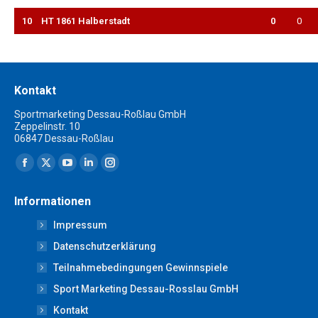
10
HT 1861 Halberstadt
0
0
Kontakt
Sportmarketing Dessau-Roßlau GmbH
Zeppelinstr. 10
06847 Dessau-Roßlau
Finden Sie uns auf:
Facebook
X
YouTube
Linkedin
Instagram
page
page
page
page
page
Informationen
opens
opens
opens
opens
opens
Impressum
in
in
in
in
in
new
new
new
new
new
Datenschutzerklärung
window
window
window
window
window
Teilnahmebedingungen Gewinnspiele
Sport Marketing Dessau-Rosslau GmbH
Kontakt