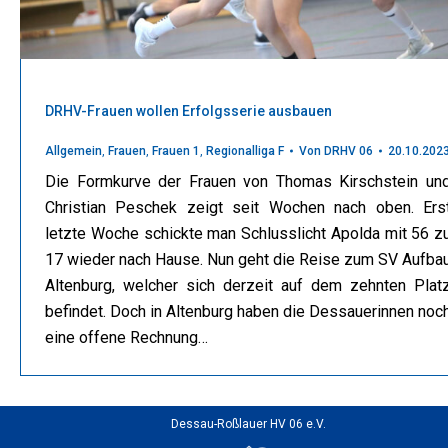
DRHV-Frauen wollen Erfolgsserie ausbauen
Allgemein
,
Frauen
,
Frauen 1
,
Regionalliga F
Von
DRHV 06
20.10.202
Die Formkurve der Frauen von Thomas Kirschstein un
Christian Peschek zeigt seit Wochen nach oben. Ers
letzte Woche schickte man Schlusslicht Apolda mit 56 z
17 wieder nach Hause. Nun geht die Reise zum SV Aufba
Altenburg, welcher sich derzeit auf dem zehnten Plat
befindet. Doch in Altenburg haben die Dessauerinnen noc
eine offene Rechnung…
Dessau-Roßlauer HV 06 e.V.