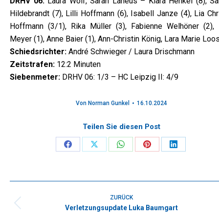
DRHV 06:
Laura Wolf, Sarah Laneus – Klara Henkel (8), Sa
Hildebrandt (7), Lilli Hoffmann (6), Isabell Janze (4), Lia Chr
Hoffmann (3/1), Rika Müller (3), Fabienne Welhöner (2),
Meyer (1), Anne Baier (1), Ann-Christin König, Lara Marie Loo
Schiedsrichter:
André Schwieger / Laura Drischmann
Zeitstrafen:
12:2 Minuten
Siebenmeter:
DRHV 06: 1/3 – HC Leipzig II: 4/9
Von
Norman Gunkel
16.10.2024
Teilen Sie diesen Post
Share
Share
Share
Share
Share
on
on
on
on
on
Facebook
X
WhatsApp
Pinterest
LinkedIn
Kommentarnavigation
ZURÜCK
Verletzungsupdate Luka Baumgart
Vorheriger