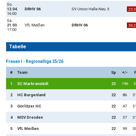
So.
12.04.
DRHV 06
SV Union Halle-Neu. II
25:3
16:00
Sa.
21.03.
VfL Meißen
DRHV 06
36:2
17:00
Tabelle
Frauen I - Regionalliga 25/26
#
Team
Sp
+/-
1
SC Markranstädt
22
196
3
2
HC Burgenland
22
86
3
3
Görlitzer HC
22
47
3
4
MSV Dresden
22
37
3
5
VfL Meißen
22
99
3