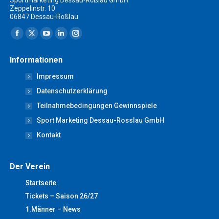
Sportmarketing Dessau-Roßlau GmbH
Zeppelinstr. 10
06847 Dessau-Roßlau
Finden Sie uns auf:
Facebook
X
YouTube
Linkedin
Instagram
page
page
page
page
page
Informationen
opens
opens
opens
opens
opens
Impressum
in
in
in
in
in
new
new
new
new
new
Datenschutzerklärung
window
window
window
window
window
Teilnahmebedingungen Gewinnspiele
Sport Marketing Dessau-Rosslau GmbH
Kontakt
Der Verein
Startseite
Tickets – Saison 26/27
1.Männer – News