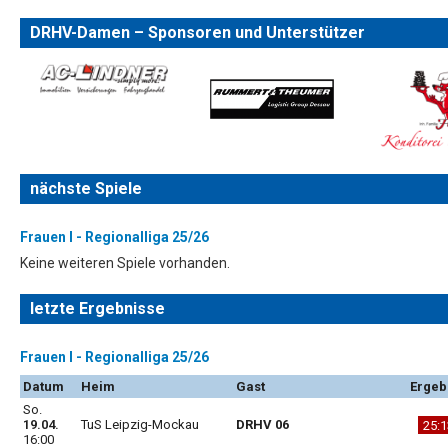
DRHV-Damen – Sponsoren und Unterstützer
nächste Spiele
Frauen I - Regionalliga 25/26
Keine weiteren Spiele vorhanden.
letzte Ergebnisse
Frauen I - Regionalliga 25/26
Datum
Heim
Gast
Ergeb
So.
19.04.
TuS Leipzig-Mockau
DRHV 06
25:1
16:00