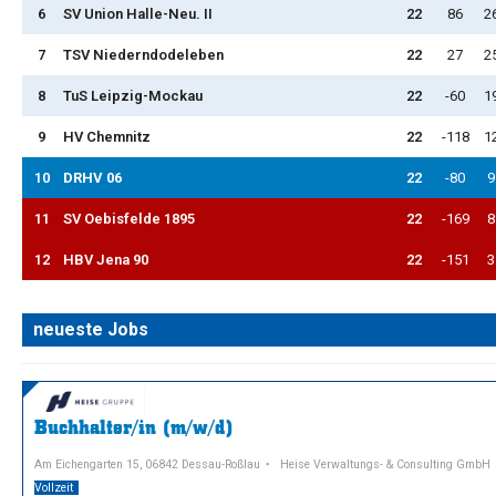
6
SV Union Halle-Neu. II
22
86
2
7
TSV Niederndodeleben
22
27
2
8
TuS Leipzig-Mockau
22
-60
1
9
HV Chemnitz
22
-118
1
10
DRHV 06
22
-80
9
11
SV Oebisfelde 1895
22
-169
8
12
HBV Jena 90
22
-151
3
neueste Jobs
Buchhalter/in (m/w/d)
Am Eichengarten 15, 06842 Dessau-Roßlau
Heise Verwaltungs- & Consulting GmbH
Vollzeit