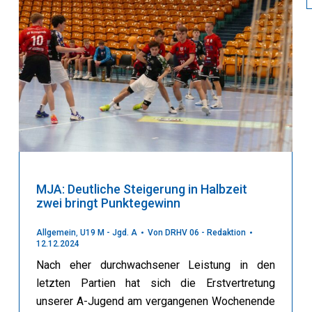
MJA: Deutliche Steigerung in Halbzeit
zwei bringt Punktegewinn
Allgemein
,
U19 M - Jgd. A
Von
DRHV 06 - Redaktion
12.12.2024
Nach eher durchwachsener Leistung in den
letzten Partien hat sich die Erstvertretung
unserer A-Jugend am vergangenen Wochenende