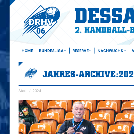
HOME
BUNDESLIGA
RESERVE
NACHWUCHS
JAHRES-ARCHIVE:
202
Sie befinden sich hier:
Start
2024