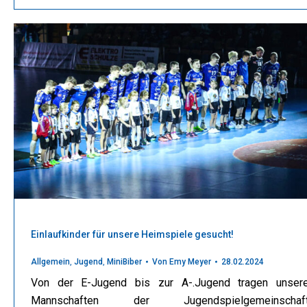
Einlaufkinder für unsere Heimspiele gesucht!
Allgemein
,
Jugend
,
MiniBiber
Von
Emy Meyer
28.02.2024
Von der E-Jugend bis zur A-.Jugend tragen unser
Mannschaften der Jugendspielgemeinschaf