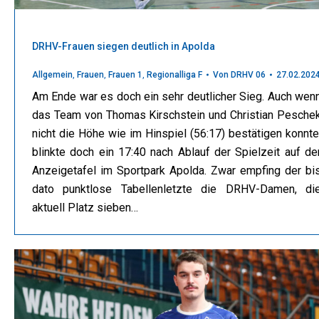
DRHV-Frauen siegen deutlich in Apolda
Allgemein
,
Frauen
,
Frauen 1
,
Regionalliga F
Von
DRHV 06
27.02.202
Am Ende war es doch ein sehr deutlicher Sieg. Auch wen
das Team von Thomas Kirschstein und Christian Pesche
nicht die Höhe wie im Hinspiel (56:17) bestätigen konnte
blinkte doch ein 17:40 nach Ablauf der Spielzeit auf de
Anzeigetafel im Sportpark Apolda. Zwar empfing der bi
dato punktlose Tabellenletzte die DRHV-Damen, di
aktuell Platz sieben…