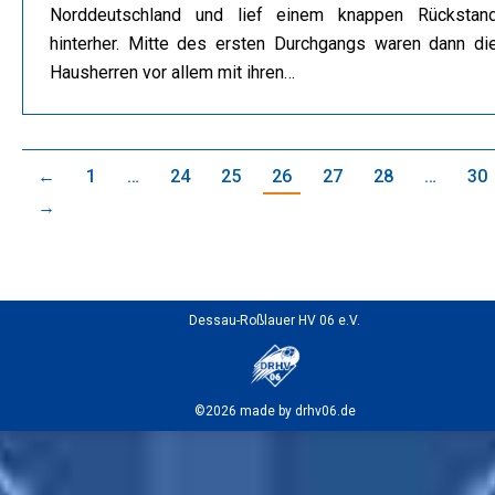
Norddeutschland und lief einem knappen Rückstan
hinterher. Mitte des ersten Durchgangs waren dann di
Hausherren vor allem mit ihren…
←
1
…
24
25
26
27
28
…
30
→
Dessau-Roßlauer HV 06 e.V.
©2026 made by drhv06.de