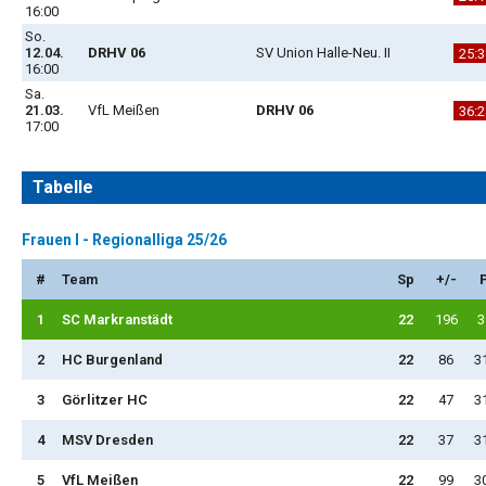
16:00
So.
12.04.
DRHV 06
SV Union Halle-Neu. II
25:3
16:00
Sa.
21.03.
VfL Meißen
DRHV 06
36:2
17:00
Tabelle
Frauen I - Regionalliga 25/26
#
Team
Sp
+/-
1
SC Markranstädt
22
196
3
2
HC Burgenland
22
86
3
3
Görlitzer HC
22
47
3
4
MSV Dresden
22
37
3
5
VfL Meißen
22
99
3