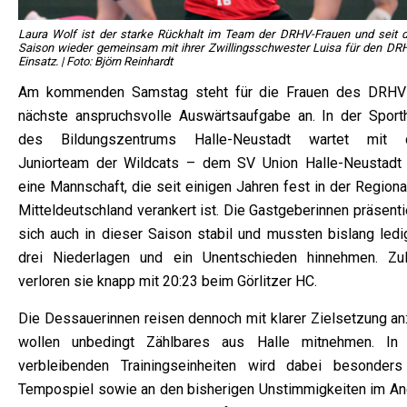
Laura Wolf ist der starke Rückhalt im Team der DRHV-Frauen und seit d
Saison wieder gemeinsam mit ihrer Zwillingsschwester Luisa für den DR
Einsatz. | Foto: Björn Reinhardt
Am kommenden Samstag steht für die Frauen des DRHV
nächste anspruchsvolle Auswärtsaufgabe an. In der Sporth
des Bildungszentrums Halle-Neustadt wartet mit
Juniorteam der Wildcats – dem SV Union Halle-Neustadt 
eine Mannschaft, die seit einigen Jahren fest in der Regiona
Mitteldeutschland verankert ist. Die Gastgeberinnen präsent
sich auch in dieser Saison stabil und mussten bislang ledig
drei Niederlagen und ein Unentschieden hinnehmen. Zul
verloren sie knapp mit 20:23 beim Görlitzer HC.
Die Dessauerinnen reisen dennoch mit klarer Zielsetzung an:
wollen unbedingt Zählbares aus Halle mitnehmen. In
verbleibenden Trainingseinheiten wird dabei besonder
Tempospiel sowie an den bisherigen Unstimmigkeiten im Ang