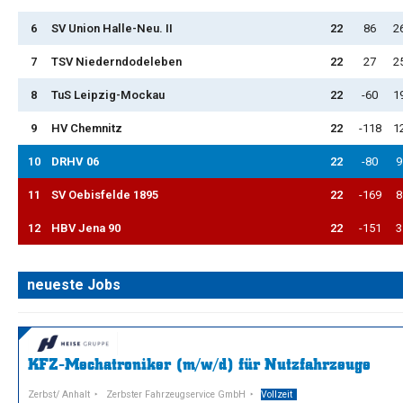
6
SV Union Halle-Neu. II
22
86
2
7
TSV Niederndodeleben
22
27
2
8
TuS Leipzig-Mockau
22
-60
1
9
HV Chemnitz
22
-118
1
10
DRHV 06
22
-80
9
11
SV Oebisfelde 1895
22
-169
8
12
HBV Jena 90
22
-151
3
neueste Jobs
KFZ-Mechatroniker (m/w/d) für Nutzfahrzeuge
Zerbst/ Anhalt
Zerbster Fahrzeugservice GmbH
Vollzeit