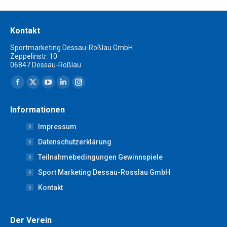
Kontakt
Sportmarketing Dessau-Roßlau GmbH
Zeppelinstr. 10
06847 Dessau-Roßlau
Finden Sie uns auf:
Facebook
X
YouTube
Linkedin
Instagram
page
page
page
page
page
Informationen
opens
opens
opens
opens
opens
Impressum
in
in
in
in
in
new
new
new
new
new
Datenschutzerklärung
window
window
window
window
window
Teilnahmebedingungen Gewinnspiele
Sport Marketing Dessau-Rosslau GmbH
Kontakt
Der Verein