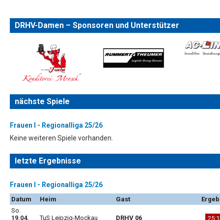
DRHV-Damen – Sponsoren und Unterstützer
nächste Spiele
Frauen I - Regionalliga 25/26
Keine weiteren Spiele vorhanden.
letzte Ergebnisse
Frauen I - Regionalliga 25/26
Datum
Heim
Gast
Ergeb
So.
19.04.
TuS Leipzig-Mockau
DRHV 06
25:1