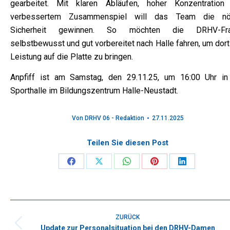
gearbeitet. Mit klaren Abläufen, hoher Konzentration
verbessertem Zusammenspiel will das Team die nö
Sicherheit gewinnen. So möchten die DRHV-Fra
selbstbewusst und gut vorbereitet nach Halle fahren, um dort
Leistung auf die Platte zu bringen.
Anpfiff ist am Samstag, den 29.11.25, um 16:00 Uhr in
Sporthalle im Bildungszentrum Halle-Neustadt.
Von
DRHV 06 - Redaktion
27.11.2025
Teilen Sie diesen Post
Share
Share
Share
Share
Share
on
on
on
on
on
Facebook
X
WhatsApp
Pinterest
LinkedIn
Kommentarnavigation
ZURÜCK
Update zur Personalsituation bei den DRHV-Damen
Vorheriger