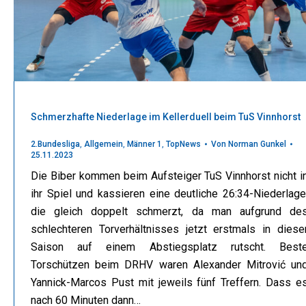
Schmerzhafte Niederlage im Kellerduell beim TuS Vinnhorst
2.Bundesliga
,
Allgemein
,
Männer 1
,
TopNews
Von
Norman Gunkel
25.11.2023
Die Biber kommen beim Aufsteiger TuS Vinnhorst nicht i
ihr Spiel und kassieren eine deutliche 26:34-Niederlage
die gleich doppelt schmerzt, da man aufgrund de
schlechteren Torverhältnisses jetzt erstmals in diese
Saison auf einem Abstiegsplatz rutscht. Best
Torschützen beim DRHV waren Alexander Mitrović un
Yannick-Marcos Pust mit jeweils fünf Treffern. Dass e
nach 60 Minuten dann…