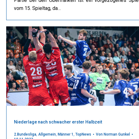
Partie bei den Oberfranken ist ein vorgezogenes Spie
vom 15. Spieltag, da…
Niederlage nach schwacher erster Halbzeit
2.Bundesliga
,
Allgemein
,
Männer 1
,
TopNews
Von
Norman Gunkel