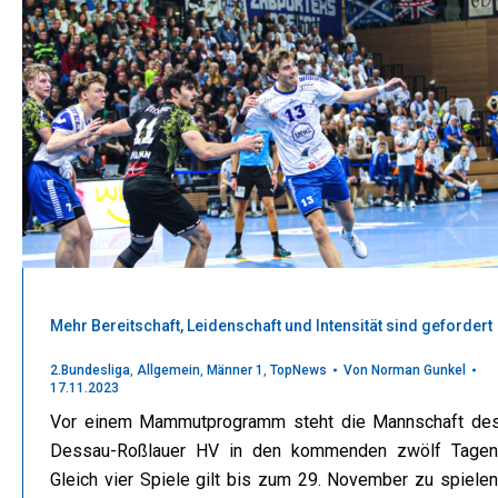
Mehr Bereitschaft, Leidenschaft und Intensität sind gefordert
2.Bundesliga
,
Allgemein
,
Männer 1
,
TopNews
Von
Norman Gunkel
17.11.2023
Vor einem Mammutprogramm steht die Mannschaft de
Dessau-Roßlauer HV in den kommenden zwölf Tagen
Gleich vier Spiele gilt bis zum 29. November zu spielen