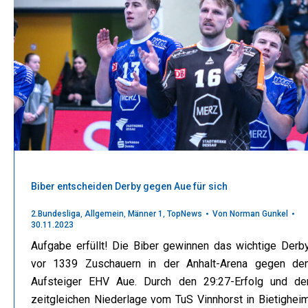
Biber entscheiden Derby gegen Aue für sich
2.Bundesliga
,
Allgemein
,
Männer 1
,
TopNews
Von
Norman Gunkel
30.11.2023
Aufgabe erfüllt! Die Biber gewinnen das wichtige Derb
vor 1339 Zuschauern in der Anhalt-Arena gegen de
Aufsteiger EHV Aue. Durch den 29:27-Erfolg und de
zeitgleichen Niederlage vom TuS Vinnhorst in Bietighei