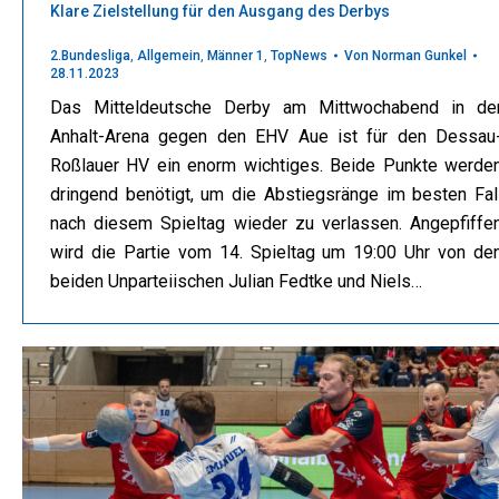
Klare Zielstellung für den Ausgang des Derbys
2.Bundesliga
,
Allgemein
,
Männer 1
,
TopNews
Von
Norman Gunkel
28.11.2023
Das Mitteldeutsche Derby am Mittwochabend in de
Anhalt-Arena gegen den EHV Aue ist für den Dessau
Roßlauer HV ein enorm wichtiges. Beide Punkte werde
dringend benötigt, um die Abstiegsränge im besten Fal
nach diesem Spieltag wieder zu verlassen. Angepfiffe
wird die Partie vom 14. Spieltag um 19:00 Uhr von de
beiden Unparteiischen Julian Fedtke und Niels…