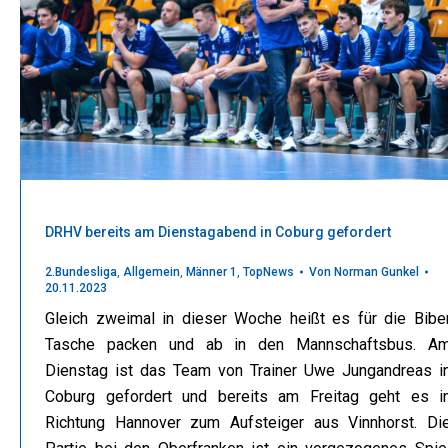
DRHV bereits am Dienstagabend in Coburg gefordert
2.Bundesliga
,
Allgemein
,
Männer 1
,
TopNews
Von
Norman Gunkel
20.11.2023
Gleich zweimal in dieser Woche heißt es für die Bibe
Tasche packen und ab in den Mannschaftsbus. A
Dienstag ist das Team von Trainer Uwe Jungandreas i
Coburg gefordert und bereits am Freitag geht es i
Richtung Hannover zum Aufsteiger aus Vinnhorst. Di