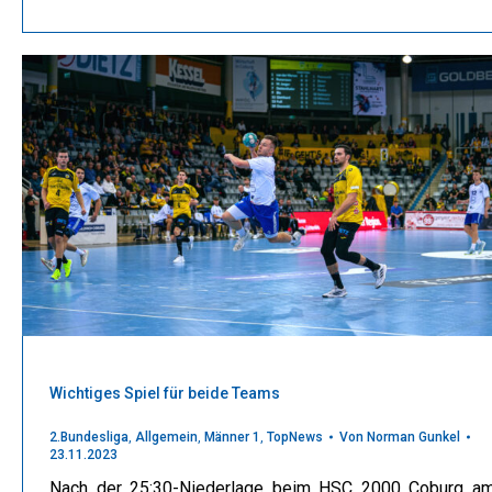
Wichtiges Spiel für beide Teams
2.Bundesliga
,
Allgemein
,
Männer 1
,
TopNews
Von
Norman Gunkel
23.11.2023
Nach der 25:30-Niederlage beim HSC 2000 Coburg a