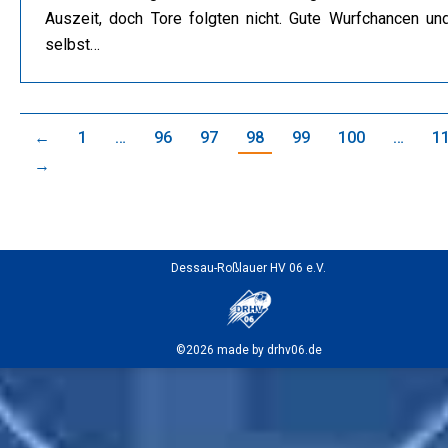
Auszeit, doch Tore folgten nicht. Gute Wurfchancen un
selbst…
←
1
…
96
97
98
99
100
…
1
→
Dessau-Roßlauer HV 06 e.V.
©2026 made by drhv06.de