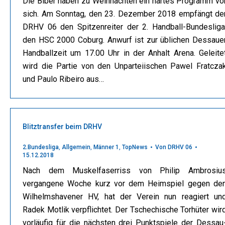
Die Biber haben zu Weihnachten ein hartes Programm vo
sich. Am Sonntag, den 23. Dezember 2018 empfängt de
DRHV 06 den Spitzenreiter der 2. Handball-Bundesliga
den HSC 2000 Coburg. Anwurf ist zur üblichen Dessaue
Handballzeit um 17.00 Uhr in der Anhalt Arena. Geleite
wird die Partie von den Unparteiischen Pawel Fratcza
und Paulo Ribeiro aus…
Blitztransfer beim DRHV
2.Bundesliga
,
Allgemein
,
Männer 1
,
TopNews
Von
DRHV 06
15.12.2018
Nach dem Muskelfaserriss von Philip Ambrosiu
vergangene Woche kurz vor dem Heimspiel gegen de
Wilhelmshavener HV, hat der Verein nun reagiert un
Radek Motlik verpflichtet. Der Tschechische Torhüter wir
vorläufig für die nächsten drei Punktspiele der Dessau