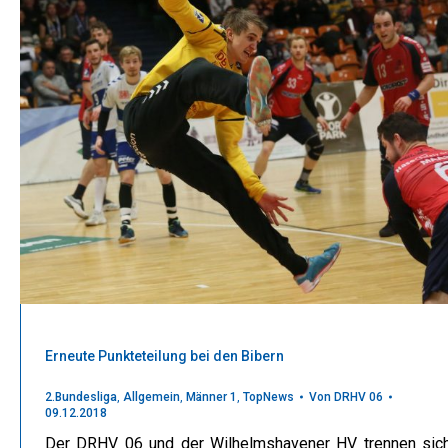
Erneute Punkteteilung bei den Bibern
2.Bundesliga
,
Allgemein
,
Männer 1
,
TopNews
Von
DRHV 06
09.12.2018
Der DRHV 06 und der Wilhelmshavener HV trennen sic