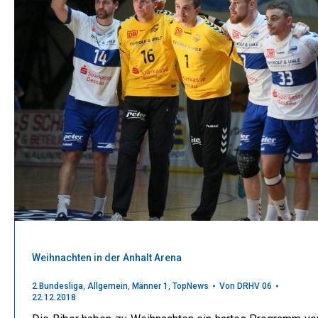
Weihnachten in der Anhalt Arena
2.Bundesliga
,
Allgemein
,
Männer 1
,
TopNews
Von
DRHV 06
22.12.2018