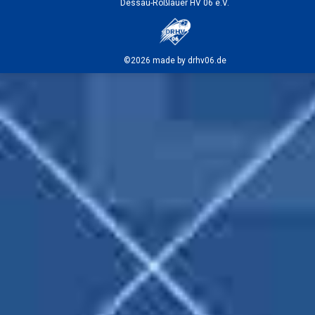
Dessau-Roßlauer HV 06 e.V.
©2026 made by drhv06.de