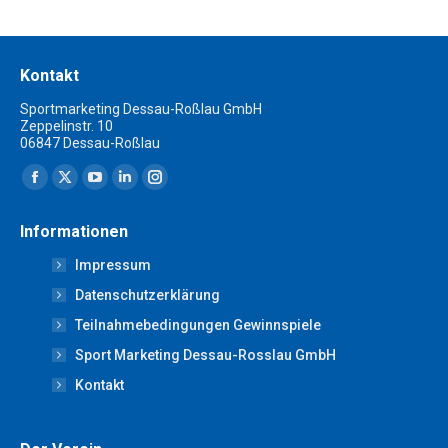
Kontakt
Sportmarketing Dessau-Roßlau GmbH
Zeppelinstr. 10
06847 Dessau-Roßlau
Finden Sie uns auf:
Facebook
X
YouTube
Linkedin
Instagram
page
page
page
page
page
Informationen
opens
opens
opens
opens
opens
Impressum
in
in
in
in
in
new
new
new
new
new
Datenschutzerklärung
window
window
window
window
window
Teilnahmebedingungen Gewinnspiele
Sport Marketing Dessau-Rosslau GmbH
Kontakt