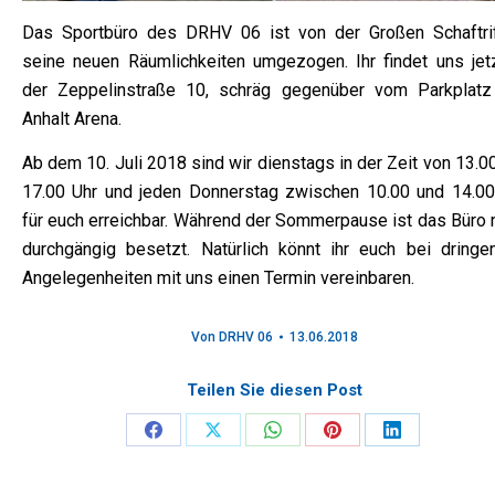
Das Sportbüro des DRHV 06 ist von der Großen Schaftrif
seine neuen Räumlichkeiten umgezogen. Ihr findet uns jetz
der Zeppelinstraße 10, schräg gegenüber vom Parkplatz
Anhalt Arena.
Ab dem 10. Juli 2018 sind wir dienstags in der Zeit von 13.0
17.00 Uhr und jeden Donnerstag zwischen 10.00 und 14.00
für euch erreichbar. Während der Sommerpause ist das Büro n
durchgängig besetzt. Natürlich könnt ihr euch bei dringe
Angelegenheiten mit uns einen Termin vereinbaren.
Von
DRHV 06
13.06.2018
Teilen Sie diesen Post
Share
Share
Share
Share
Share
on
on
on
on
on