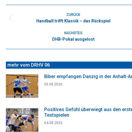
Facebook
X
WhatsApp
Pinterest
LinkedIn
Kommentarnavigation
ZURÜCK
Handball trifft Klassik – das Rückspiel
Vorheriger
Beitrag:
NÄCHSTES
DHB-Pokal ausgelost
Nächster
Beitrag:
mehr vom DRHV 06
Biber empfangen Danzig in der Anhalt-A
05.08.2026
Positives Gefühl überwiegt aus den erst
Testspielen
04.08.2026