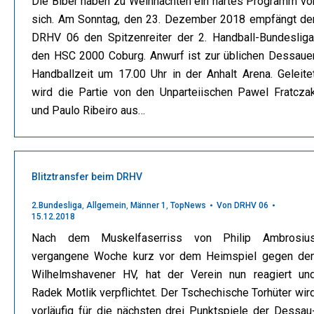
Die Biber haben zu Weihnachten ein hartes Programm vo
sich. Am Sonntag, den 23. Dezember 2018 empfängt de
DRHV 06 den Spitzenreiter der 2. Handball-Bundesliga
den HSC 2000 Coburg. Anwurf ist zur üblichen Dessaue
Handballzeit um 17.00 Uhr in der Anhalt Arena. Geleite
wird die Partie von den Unparteiischen Pawel Fratcza
und Paulo Ribeiro aus…
Blitztransfer beim DRHV
2.Bundesliga
,
Allgemein
,
Männer 1
,
TopNews
Von
DRHV 06
15.12.2018
Nach dem Muskelfaserriss von Philip Ambrosiu
vergangene Woche kurz vor dem Heimspiel gegen de
Wilhelmshavener HV, hat der Verein nun reagiert un
Radek Motlik verpflichtet. Der Tschechische Torhüter wir
vorläufig für die nächsten drei Punktspiele der Dessau