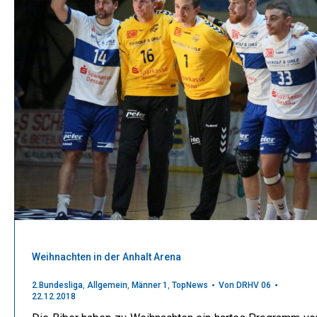
Weihnachten in der Anhalt Arena
2.Bundesliga
,
Allgemein
,
Männer 1
,
TopNews
Von
DRHV 06
22.12.2018