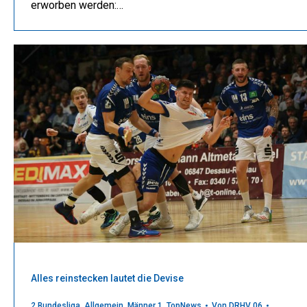
erworben werden:…
Alles reinstecken lautet die Devise
2.Bundesliga
,
Allgemein
,
Männer 1
,
TopNews
Von
DRHV 06