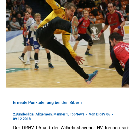
Erneute Punkteteilung bei den Bibern
2.Bundesliga
,
Allgemein
,
Männer 1
,
TopNews
Von
DRHV 06
09.12.2018
Der DRHV 06 und der Wilhelmshavener HV trennen sic