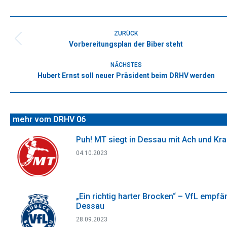
on
on
on
on
on
Facebook
X
WhatsApp
Pinterest
LinkedIn
Kommentarnavigation
ZURÜCK
Vorbereitungsplan der Biber steht
Vorheriger
Beitrag:
NÄCHSTES
Hubert Ernst soll neuer Präsident beim DRHV werden
Nächster
Beitrag:
mehr vom DRHV 06
Puh! MT siegt in Dessau mit Ach und Kr
04.10.2023
„Ein richtig harter Brocken“ – VfL empfä
Dessau
28.09.2023