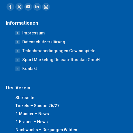
Finden Sie uns auf:
Facebook
X
YouTube
Linkedin
Instagram
page
page
page
page
page
Informationen
opens
opens
opens
opens
opens
Impressum
in
in
in
in
in
new
new
new
new
new
Datenschutzerklärung
window
window
window
window
window
Teilnahmebedingungen Gewinnspiele
Sport Marketing Dessau-Rosslau GmbH
Kontakt
Der Verein
Startseite
Tickets – Saison 26/27
1.Männer – News
1.Frauen – News
Nachwuchs – Die jungen Wilden