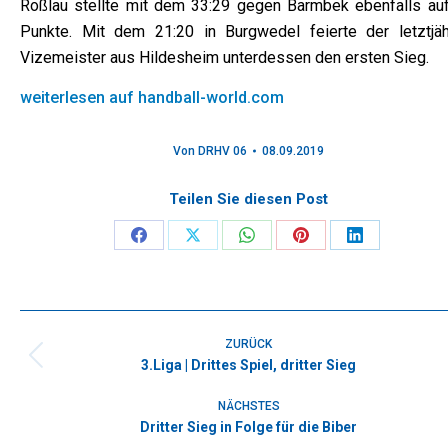
Roßlau stellte mit dem 33:29 gegen Barmbek ebenfalls auf
Punkte. Mit dem 21:20 in Burgwedel feierte der letztjäh
Vizemeister aus Hildesheim unterdessen den ersten Sieg.
weiterlesen auf handball-world.com
Von
DRHV 06
08.09.2019
Teilen Sie diesen Post
Share
Share
Share
Share
Share
on
on
on
on
on
Facebook
X
WhatsApp
Pinterest
LinkedIn
Kommentarnavigation
ZURÜCK
3.Liga | Drittes Spiel, dritter Sieg
Vorheriger
Beitrag:
NÄCHSTES
Dritter Sieg in Folge für die Biber
Nächster