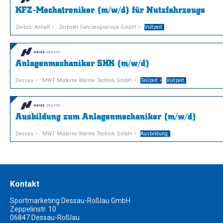
KFZ-Mechatroniker (m/w/d) für Nutzfahrzeuge
Zerbst/ Anhalt
Zerbster Fahrzeugservice GmbH
Vollzeit
Anlagenmechaniker SHK (m/w/d)
Dessau
MWT Moderne Wärme Technik GmbH
Teilzeit
Vollzeit
Ausbildung zum Anlagenmechaniker (m/w/d)
Dessau
MWT Moderne Wärme Technik GmbH
Ausbildung
Kontakt
Sportmarketing Dessau-Roßlau GmbH
Zeppelinstr. 10
06847 Dessau-Roßlau