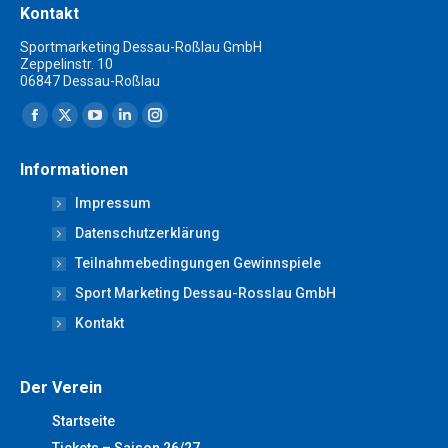
Kontakt
Sportmarketing Dessau-Roßlau GmbH
Zeppelinstr. 10
06847 Dessau-Roßlau
Finden Sie uns auf:
Facebook
X
YouTube
Linkedin
Instagram
page
page
page
page
page
Informationen
opens
opens
opens
opens
opens
Impressum
in
in
in
in
in
new
new
new
new
new
Datenschutzerklärung
window
window
window
window
window
Teilnahmebedingungen Gewinnspiele
Sport Marketing Dessau-Rosslau GmbH
Kontakt
Der Verein
Startseite