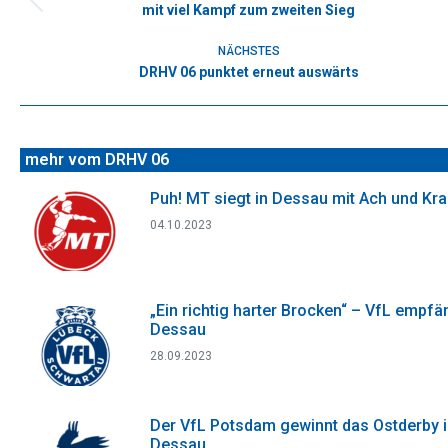
mit viel Kampf zum zweiten Sieg
Vorheriger
Beitrag:
NÄCHSTES
DRHV 06 punktet erneut auswärts
Nächster
Beitrag:
mehr vom DRHV 06
Puh! MT siegt in Dessau mit Ach und Kr
04.10.2023
„Ein richtig harter Brocken“ – VfL empfä
Dessau
28.09.2023
Der VfL Potsdam gewinnt das Ostderby 
Dessau