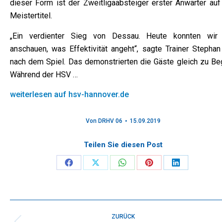
dieser Form ist der Zweitligaabsteiger erster Anwärter auf
Meistertitel.
„Ein verdienter Sieg von Dessau. Heute konnten wir
anschauen, was Effektivität angeht“, sagte Trainer Stephan
nach dem Spiel. Das demonstrierten die Gäste gleich zu Beg
Während der HSV …
weiterlesen auf hsv-hannover.de
Von
DRHV 06
15.09.2019
Teilen Sie diesen Post
Share
Share
Share
Share
Share
on
on
on
on
on
Facebook
X
WhatsApp
Pinterest
LinkedIn
Kommentarnavigation
ZURÜCK