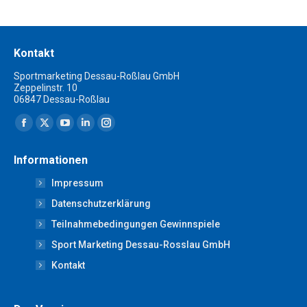
Kontakt
Sportmarketing Dessau-Roßlau GmbH
Zeppelinstr. 10
06847 Dessau-Roßlau
Finden Sie uns auf:
Facebook
X
YouTube
Linkedin
Instagram
page
page
page
page
page
Informationen
opens
opens
opens
opens
opens
Impressum
in
in
in
in
in
new
new
new
new
new
Datenschutzerklärung
window
window
window
window
window
Teilnahmebedingungen Gewinnspiele
Sport Marketing Dessau-Rosslau GmbH
Kontakt