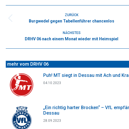
Facebook
X
WhatsApp
Pinterest
LinkedIn
Kommentarnavigation
ZURÜCK
Burgwedel gegen Tabellenführer chancenlos
Vorheriger
Beitrag:
NÄCHSTES
DRHV 06 nach einem Monat wieder mit Heimspiel
Nächster
Beitrag:
mehr vom DRHV 06
Puh! MT siegt in Dessau mit Ach und Kr
04.10.2023
„Ein richtig harter Brocken“ – VfL empfä
Dessau
28.09.2023