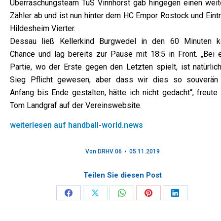
Überraschungsteam TuS Vinnhorst gab hingegen einen weit
Zähler ab und ist nun hinter dem HC Empor Rostock und Eintr
Hildesheim Vierter.
Dessau ließ Kellerkind Burgwedel in den 60 Minuten k
Chance und lag bereits zur Pause mit 18:5 in Front. „Bei e
Partie, wo der Erste gegen den Letzten spielt, ist natürlic
Sieg Pflicht gewesen, aber dass wir dies so souverän
Anfang bis Ende gestalten, hätte ich nicht gedacht“, freute
Tom Landgraf auf der Vereinswebsite.
weiterlesen auf handball-world.news
Von
DRHV 06
05.11.2019
Teilen Sie diesen Post
Share
Share
Share
Share
Share
on
on
on
on
on