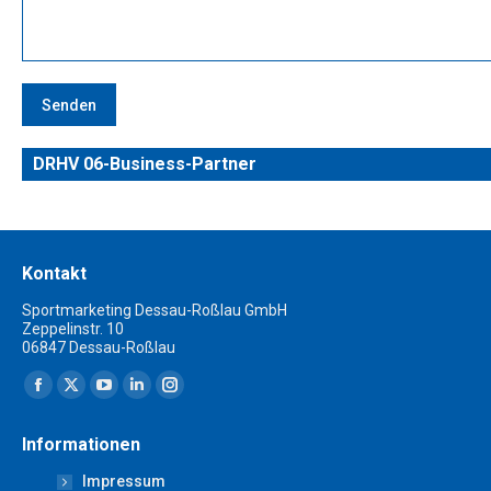
Senden
DRHV 06-Business-Partner
Kontakt
Sportmarketing Dessau-Roßlau GmbH
Zeppelinstr. 10
06847 Dessau-Roßlau
Finden Sie uns auf:
Facebook
X
YouTube
Linkedin
Instagram
page
page
page
page
page
Informationen
opens
opens
opens
opens
opens
Impressum
in
in
in
in
in