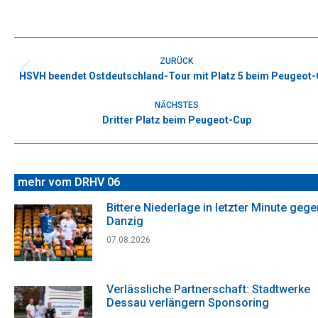
on
on
on
on
on
Facebook
X
WhatsApp
Pinterest
LinkedIn
Kommentarnavigation
ZURÜCK
HSVH beendet Ostdeutschland-Tour mit Platz 5 beim Peugeot
Vorheriger
Beitrag:
NÄCHSTES
Dritter Platz beim Peugeot-Cup
Nächster
Beitrag:
mehr vom DRHV 06
Bittere Niederlage in letzter Minute gege
Danzig
07.08.2026
Verlässliche Partnerschaft: Stadtwerke
Dessau verlängern Sponsoring