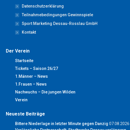
new
new
new
new
new
Datenschutzerklärung
window
window
window
window
window
Teilnahmebedingungen Gewinnspiele
Sport Marketing Dessau-Rosslau GmbH
Kontakt
Der Verein
Startseite
Tickets – Saison 26/27
1.Männer – News
1.Frauen – News
Nachwuchs – Die jungen Wilden
Verein
Neueste Beiträge
Bittere Niederlage in letzter Minute gegen Danzig
07.08.2026