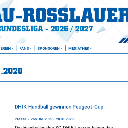
VEREIN
FANS
SPONSOREN
MEDIATHEK
1.2020
DHfK-Handball gewinnen Peugeot-Cup
Presse
Von
DRHV 06
20.01.2020
Die Handballer des SC DHfK Leipzig haben das