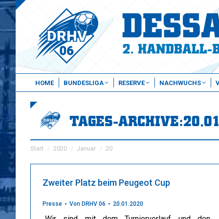
HOME
BUNDESLIGA
RESERVE
NACHWUCHS
TAGES-ARCHIVE:
20.0
Sie befinden sich hier:
Start
2020
Januar
20
Zweiter Platz beim Peugeot Cup
Presse
Von
DRHV 06
20.01.2020
„Wir sind mit dem Turnierverlauf und den