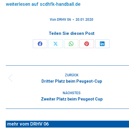
weiterlesen auf scdhfk-handball.de
Von
DRHV 06
20.01.2020
Teilen Sie diesen Post
Share
Share
Share
Share
Share
on
on
on
on
on
Facebook
X
WhatsApp
Pinterest
LinkedIn
Kommentarnavigation
ZURÜCK
Dritter Platz beim Peugeot-Cup
Vorheriger
Beitrag:
NÄCHSTES
Zweiter Platz beim Peugeot Cup
Nächster
Beitrag:
mehr vom DRHV 06