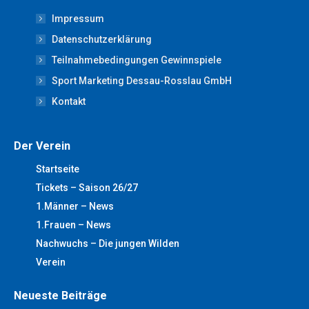
opens
opens
opens
opens
opens
Impressum
in
in
in
in
in
new
new
new
new
new
Datenschutzerklärung
window
window
window
window
window
Teilnahmebedingungen Gewinnspiele
Sport Marketing Dessau-Rosslau GmbH
Kontakt
Der Verein
Startseite
Tickets – Saison 26/27
1.Männer – News
1.Frauen – News
Nachwuchs – Die jungen Wilden
Verein
Neueste Beiträge