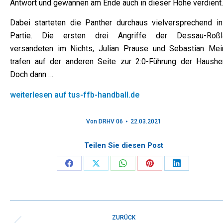
Antwort und gewannen am Ende auch in dieser Höhe verdient.
Dabei starteten die Panther durchaus vielversprechend in
Partie. Die ersten drei Angriffe der Dessau-Roßl
versandeten im Nichts, Julian Prause und Sebastian Mei
trafen auf der anderen Seite zur 2:0-Führung der Hausher
Doch dann …
weiterlesen auf tus-ffb-handball.de
Von
DRHV 06
22.03.2021
Teilen Sie diesen Post
Share
Share
Share
Share
Share
on
on
on
on
on
Facebook
X
WhatsApp
Pinterest
LinkedIn
Kommentarnavigation
ZURÜCK