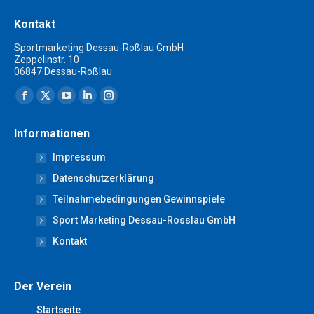
Kontakt
Sportmarketing Dessau-Roßlau GmbH
Zeppelinstr. 10
06847 Dessau-Roßlau
Finden Sie uns auf:
Facebook
X
YouTube
Linkedin
Instagram
page
page
page
page
page
Informationen
opens
opens
opens
opens
opens
Impressum
in
in
in
in
in
new
new
new
new
new
Datenschutzerklärung
window
window
window
window
window
Teilnahmebedingungen Gewinnspiele
Sport Marketing Dessau-Rosslau GmbH
Kontakt
Der Verein
Startseite