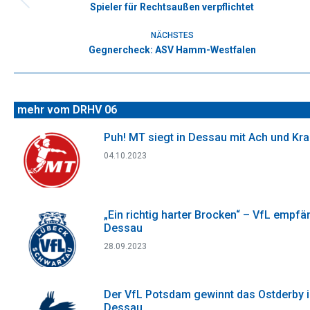
Spieler für Rechtsaußen verpflichtet
Vorheriger
Beitrag:
NÄCHSTES
Gegnercheck: ASV Hamm-Westfalen
Nächster
Beitrag:
mehr vom DRHV 06
Puh! MT siegt in Dessau mit Ach und Kr
04.10.2023
„Ein richtig harter Brocken“ – VfL empfä
Dessau
28.09.2023
Der VfL Potsdam gewinnt das Ostderby 
Dessau