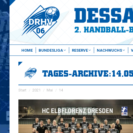
HOME
BUNDESLIGA
RESERVE
NACHWUCHS
TAGES-ARCHIVE:
14.0
Sie befinden sich hier:
Start
2021
Mai
14