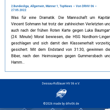
2.Bundesliga
,
Allgemein
,
Männer 1
,
TopNews
Von
DRHV 06
27.05.2022
Was für eine Dramatik. Die Mannschaft um Kapitä
Vincent Sohmann hat trotz der zahlreichen Verletzten un
auch nach der frühen Roten Karte gegen Luka Baumgar
(24. Minute) Moral bewiesen, die HSG Nordhorn-Linge
geschlagen und sich damit den Klassenerhalt vorzeiti
gesichert. Mit dem Endstand von 31:30, gewinnen di
Biber, nach den Heimsiegen gegen Gummersbach un
Hamm…
Dessau-Roßlauer HV 06 e.V.
©2026 made by drhv06.de