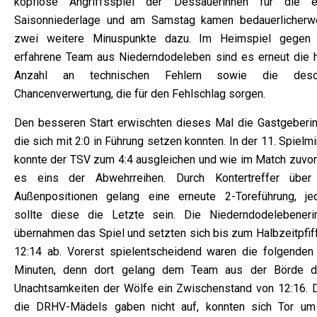
kopflose Angriffsspiel der Dessauerinnen für die e
Saisonniederlage und am Samstag kamen bedauerlicherw
zwei weitere Minuspunkte dazu. Im Heimspiel gegen
erfahrene Team aus Niederndodeleben sind es erneut die 
Anzahl an technischen Fehlern sowie die deso
Chancenverwertung, die für den Fehlschlag sorgen.
Den besseren Start erwischten dieses Mal die Gastgeberin
die sich mit 2:0 in Führung setzen konnten. In der 11. Spielm
konnte der TSV zum 4:4 ausgleichen und wie im Match zuvor
es eins der Abwehrreihen. Durch Kontertreffer über
Außenpositionen gelang eine erneute 2-Toreführung, je
sollte diese die Letzte sein. Die Niederndodelebeneri
übernahmen das Spiel und setzten sich bis zum Halbzeitpfiff
12:14 ab. Vorerst spielentscheidend waren die folgenden 
Minuten, denn dort gelang dem Team aus der Börde d
Unachtsamkeiten der Wölfe ein Zwischenstand von 12:16. 
die DRHV-Mädels gaben nicht auf, konnten sich Tor um