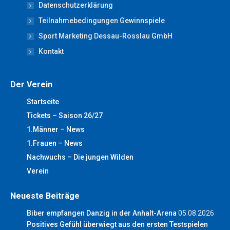
new
new
new
new
new
Datenschutzerklärung
window
window
window
window
window
Teilnahmebedingungen Gewinnspiele
Sport Marketing Dessau-Rosslau GmbH
Kontakt
Der Verein
Startseite
Tickets – Saison 26/27
1.Männer – News
1.Frauen – News
Nachwuchs – Die jungen Wilden
Verein
Neueste Beiträge
Biber empfangen Danzig in der Anhalt-Arena
05.08.2026
Positives Gefühl überwiegt aus den ersten Testspielen