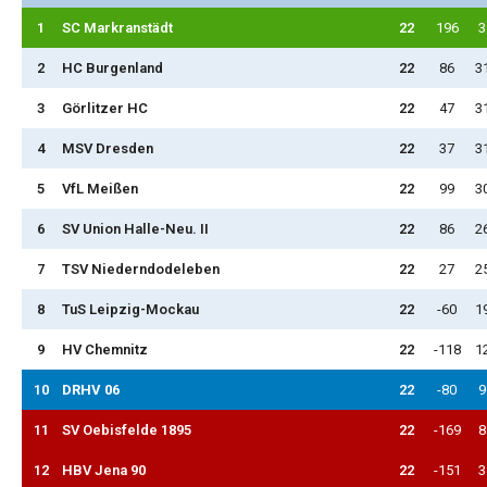
1
SC Markranstädt
22
196
3
2
HC Burgenland
22
86
3
3
Görlitzer HC
22
47
3
4
MSV Dresden
22
37
3
5
VfL Meißen
22
99
3
6
SV Union Halle-Neu. II
22
86
2
7
TSV Niederndodeleben
22
27
2
8
TuS Leipzig-Mockau
22
-60
1
9
HV Chemnitz
22
-118
1
10
DRHV 06
22
-80
9
11
SV Oebisfelde 1895
22
-169
8
12
HBV Jena 90
22
-151
3