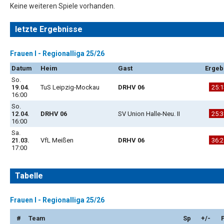
Keine weiteren Spiele vorhanden.
letzte Ergebnisse
Frauen I - Regionalliga 25/26
Datum
Heim
Gast
Ergeb
So.
19.04.
TuS Leipzig-Mockau
DRHV 06
25:1
16:00
So.
12.04.
DRHV 06
SV Union Halle-Neu. II
25:3
16:00
Sa.
21.03.
VfL Meißen
DRHV 06
36:2
17:00
Tabelle
Frauen I - Regionalliga 25/26
#
Team
Sp
+/-