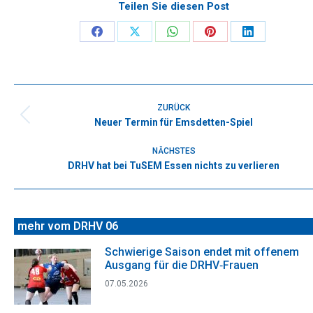
Teilen Sie diesen Post
Share
Share
Share
Share
Share
on
on
on
on
on
Facebook
X
WhatsApp
Pinterest
LinkedIn
Kommentarnavigation
ZURÜCK
Neuer Termin für Emsdetten-Spiel
Vorheriger
Beitrag:
NÄCHSTES
DRHV hat bei TuSEM Essen nichts zu verlieren
Nächster
Beitrag:
mehr vom DRHV 06
Schwierige Saison endet mit offenem
Ausgang für die DRHV‑Frauen
07.05.2026