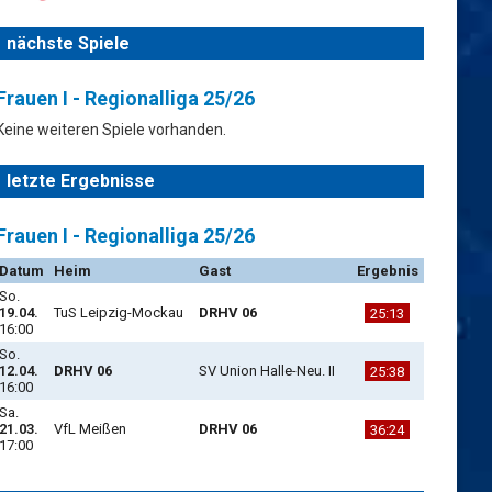
nächste Spiele
Frauen I - Regionalliga 25/26
Keine weiteren Spiele vorhanden.
letzte Ergebnisse
Frauen I - Regionalliga 25/26
Datum
Heim
Gast
Ergebnis
So.
19.04.
TuS Leipzig-Mockau
DRHV 06
25:13
16:00
So.
12.04.
DRHV 06
SV Union Halle-Neu. II
25:38
16:00
Sa.
21.03.
VfL Meißen
DRHV 06
36:24
17:00