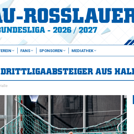
VEREIN
FANS
SPONSOREN
MEDIATHEK
DRITTLIGAABSTEIGER AUS HAL
Halle