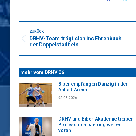
Share
Sha
on
on
Faceboo
X
Kommentarnavigation
ZURÜCK
DRHV-Team trägt sich ins Ehrenbuch
Vorheriger
der Doppelstadt ein
Beitrag:
mehr vom DRHV 06
Biber empfangen Danzig in der
Anhalt-Arena
05.08.2026
DRHV und Biber-Akademie treiben
Professionalisierung weiter
voran