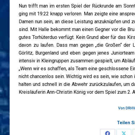
Nun trifft man im ersten Spiel der Rückrunde am Sonn
ging mit 19:22 knapp verloren. Man zeigte eine ansprec
Damen nun sein, an diese Leistung anzuknüpfen und 
sind. Mit Halle bekommt man einen Gegner vor die Brust
gutes Torhüterduo verfügt. Kein Grund aber für das K
davon zu laufen. Dass man gegen „die Großen“ der L
Görlitz, Burgenland und eben gegen jenes Juniortea
intensiv in Kleingruppen zusammen gespielt, um Abläu
„Wenn wir es schaffen, als Team eine geschlossene Ein
nicht chancenlos sein. Wichtig wird es sein, wie schon
halten und schnell in die Abwehr zurückzulaufen, um d
Kreisläuferin Ann-Christin König vor dem Spiel zum 2. 
Von
DRHV
Teilen S