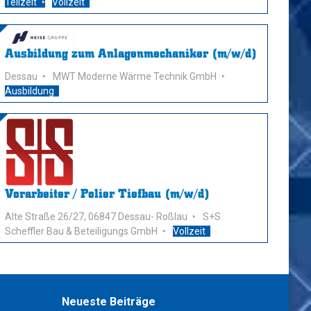
Teilzeit
Vollzeit
Ausbildung zum Anlagenmechaniker (m/w/d)
Dessau
MWT Moderne Wärme Technik GmbH
Ausbildung
Vorarbeiter / Polier Tiefbau (m/w/d)
Alte Straße 26/27, 06847 Dessau- Roßlau
S+S
Scheffler Bau & Beteiligungs GmbH
Vollzeit
Neueste Beiträge