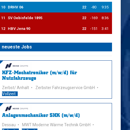
10
DRHV 06
22
-80
9:35
11
SV Oebisfelde 1895
22
-169
8:36
12
HBV Jena 90
22
-151
3:41
neueste Jobs
KFZ-Mechatroniker (m/w/d) für
Nutzfahrzeuge
Zerbst/ Anhalt
Zerbster Fahrzeugservice GmbH
Vollzeit
Anlagenmechaniker SHK (m/w/d)
Dessau
MWT Moderne Wärme Technik GmbH