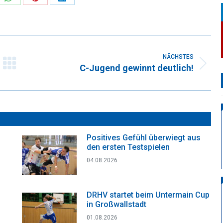
re
Share
Share
Share
on
on
on
k
WhatsApp
Pinterest
LinkedIn
NÄCHSTES
C-Jugend gewinnt deutlich!
Nächster
Beitrag:
Positives Gefühl überwiegt aus
den ersten Testspielen
04.08.2026
DRHV startet beim Untermain Cup
in Großwallstadt
01.08.2026