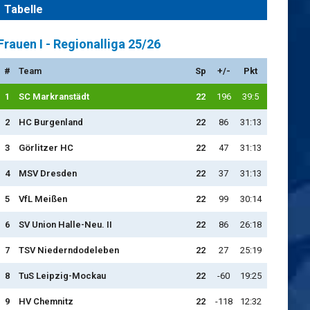
Tabelle
Frauen I - Regionalliga 25/26
#
Team
Sp
+/-
Pkt
1
SC Markranstädt
22
196
39:5
2
HC Burgenland
22
86
31:13
3
Görlitzer HC
22
47
31:13
4
MSV Dresden
22
37
31:13
5
VfL Meißen
22
99
30:14
6
SV Union Halle-Neu. II
22
86
26:18
7
TSV Niederndodeleben
22
27
25:19
8
TuS Leipzig-Mockau
22
-60
19:25
9
HV Chemnitz
22
-118
12:32