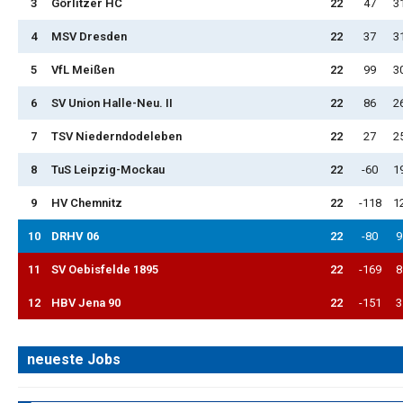
3
Görlitzer HC
22
47
3
4
MSV Dresden
22
37
3
5
VfL Meißen
22
99
3
6
SV Union Halle-Neu. II
22
86
2
7
TSV Niederndodeleben
22
27
2
8
TuS Leipzig-Mockau
22
-60
1
9
HV Chemnitz
22
-118
1
10
DRHV 06
22
-80
9
11
SV Oebisfelde 1895
22
-169
8
12
HBV Jena 90
22
-151
3
neueste Jobs