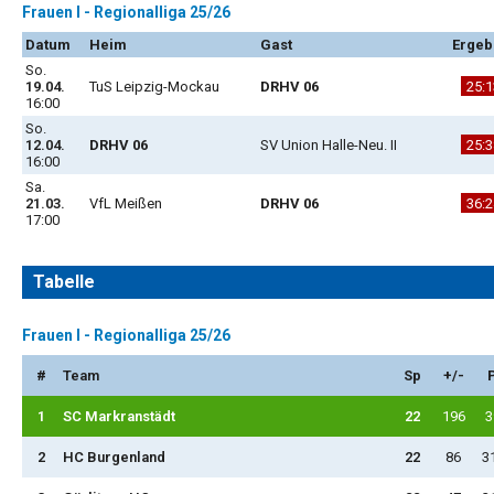
Frauen I - Regionalliga 25/26
Datum
Heim
Gast
Ergeb
So.
19.04.
TuS Leipzig-Mockau
DRHV 06
25:1
16:00
So.
12.04.
DRHV 06
SV Union Halle-Neu. II
25:3
16:00
Sa.
21.03.
VfL Meißen
DRHV 06
36:2
17:00
Tabelle
Frauen I - Regionalliga 25/26
#
Team
Sp
+/-
1
SC Markranstädt
22
196
3
2
HC Burgenland
22
86
3