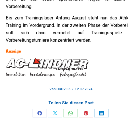
Vorbereitung.
Bis zum Trainingslager Anfang August steht nun das Athle
Training im Vordergrund. In der zweiten Phase der Vorberei
soll sich dann vermehrt auf Trainingsspiele 
Vorbereitungsturniere konzentriert werden.
Anzeige
Von
DRHV 06
12.07.2024
Teilen Sie diesen Post
Share
Share
Share
Share
Share
on
on
on
on
on