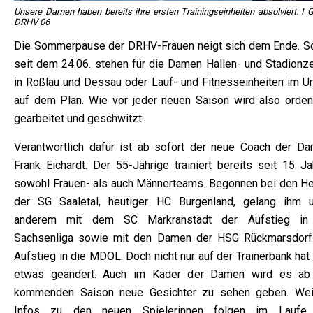
Unsere Damen haben bereits ihre ersten Trainingseinheiten absolviert. I G
DRHV 06
Die Sommerpause der DRHV-Frauen neigt sich dem Ende. S
seit dem 24.06. stehen für die Damen Hallen- und Stadionze
in Roßlau und Dessau oder Lauf- und Fitnesseinheiten im Ur
auf dem Plan. Wie vor jeder neuen Saison wird also ordent
gearbeitet und geschwitzt.
Verantwortlich dafür ist ab sofort der neue Coach der Da
Frank Eichardt. Der 55-Jährige trainiert bereits seit 15 Ja
sowohl Frauen- als auch Männerteams. Begonnen bei den He
der SG Saaletal, heutiger HC Burgenland, gelang ihm u
anderem mit dem SC Markranstädt der Aufstieg in
Sachsenliga sowie mit den Damen der HSG Rückmarsdorf
Aufstieg in die MDOL. Doch nicht nur auf der Trainerbank hat
etwas geändert. Auch im Kader der Damen wird es ab
kommenden Saison neue Gesichter zu sehen geben. Wei
Infos zu den neuen Spielerinnen folgen im Laufe