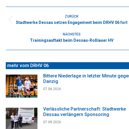
Facebook
X
WhatsApp
Pinterest
LinkedIn
Kommentarnavigation
ZURÜCK
Stadtwerke Dessau setzen Engagement beim DRHV 06 fort
Vorheriger
Beitrag:
NÄCHSTES
Trainingsauftakt beim Dessau-Roßlauer HV
Nächster
Beitrag:
mehr vom DRHV 06
Bittere Niederlage in letzter Minute gege
Danzig
07.08.2026
Verlässliche Partnerschaft: Stadtwerke
Dessau verlängern Sponsoring
07.08.2026