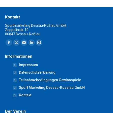
Kontakt
Sportmarketing Dessau-Roßlau GmbH
Zeppelinstr. 10
06847 Dessau-Roßlau
Finden Sie uns auf:
Facebook
X
YouTube
Linkedin
Instagram
page
page
page
page
page
Informationen
opens
opens
opens
opens
opens
Impressum
in
in
in
in
in
new
new
new
new
new
Datenschutzerklärung
window
window
window
window
window
Teilnahmebedingungen Gewinnspiele
Sport Marketing Dessau-Rosslau GmbH
Kontakt
Der Verein