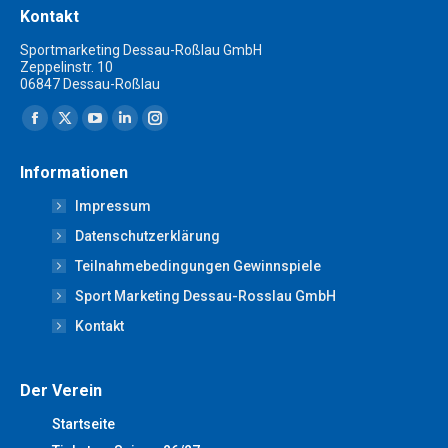
Kontakt
Sportmarketing Dessau-Roßlau GmbH
Zeppelinstr. 10
06847 Dessau-Roßlau
Finden Sie uns auf:
Facebook
X
YouTube
Linkedin
Instagram
page
page
page
page
page
Informationen
opens
opens
opens
opens
opens
Impressum
in
in
in
in
in
new
new
new
new
new
Datenschutzerklärung
window
window
window
window
window
Teilnahmebedingungen Gewinnspiele
Sport Marketing Dessau-Rosslau GmbH
Kontakt
Der Verein
Startseite