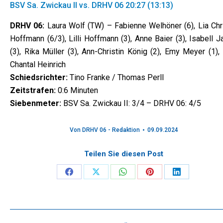
BSV Sa. Zwickau II vs. DRHV 06 20:27 (13:13)
DRHV 06:
Laura Wolf (TW) – Fabienne Welhöner (6), Lia Chri
Hoffmann (6/3), Lilli Hoffmann (3), Anne Baier (3), Isabell 
(3), Rika Müller (3), Ann-Christin König (2), Emy Meyer (1),
Chantal Heinrich
Schiedsrichter:
Tino Franke / Thomas Perll
Zeitstrafen:
0:6 Minuten
Siebenmeter:
BSV Sa. Zwickau II: 3/4 – DRHV 06: 4/5
Von
DRHV 06 - Redaktion
09.09.2024
Teilen Sie diesen Post
Share
Share
Share
Share
Share
on
on
on
on
on
Facebook
X
WhatsApp
Pinterest
LinkedIn
Kommentarnavigation