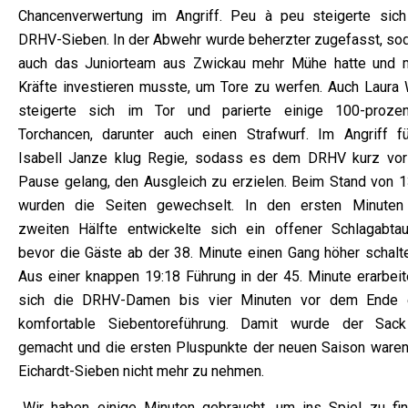
Chancenverwertung im Angriff. Peu à peu steigerte sich
DRHV-Sieben. In der Abwehr wurde beherzter zugefasst, so
auch das Juniorteam aus Zwickau mehr Mühe hatte und 
Kräfte investieren musste, um Tore zu werfen. Auch Laura 
steigerte sich im Tor und parierte einige 100-prozen
Torchancen, darunter auch einen Strafwurf. Im Angriff fü
Isabell Janze klug Regie, sodass es dem DRHV kurz vor
Pause gelang, den Ausgleich zu erzielen. Beim Stand von 1
wurden die Seiten gewechselt. In den ersten Minuten
zweiten Hälfte entwickelte sich ein offener Schlagabtau
bevor die Gäste ab der 38. Minute einen Gang höher schalte
Aus einer knappen 19:18 Führung in der 45. Minute erarbeit
sich die DRHV-Damen bis vier Minuten vor dem Ende 
komfortable Siebentoreführung. Damit wurde der Sac
gemacht und die ersten Pluspunkte der neuen Saison waren
Eichardt-Sieben nicht mehr zu nehmen.
„Wir haben einige Minuten gebraucht, um ins Spiel zu fin