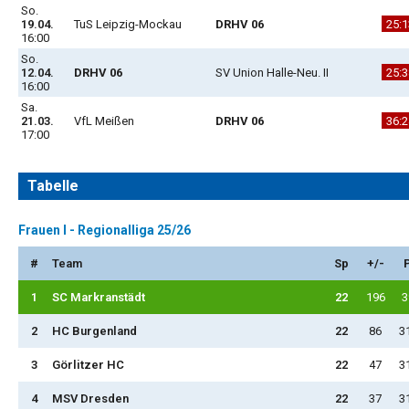
So.
19.04.
TuS Leipzig-Mockau
DRHV 06
25:1
16:00
So.
12.04.
DRHV 06
SV Union Halle-Neu. II
25:3
16:00
Sa.
21.03.
VfL Meißen
DRHV 06
36:2
17:00
Tabelle
Frauen I - Regionalliga 25/26
#
Team
Sp
+/-
1
SC Markranstädt
22
196
3
2
HC Burgenland
22
86
3
3
Görlitzer HC
22
47
3
4
MSV Dresden
22
37
3