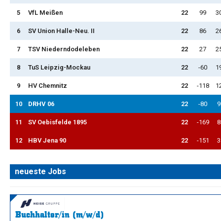
5
VfL Meißen
22
99
3
6
SV Union Halle-Neu. II
22
86
2
7
TSV Niederndodeleben
22
27
2
8
TuS Leipzig-Mockau
22
-60
1
9
HV Chemnitz
22
-118
1
10
DRHV 06
22
-80
9
11
SV Oebisfelde 1895
22
-169
8
12
HBV Jena 90
22
-151
3
neueste Jobs
Buchhalter/in (m/w/d)