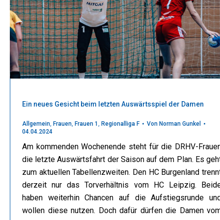
Ein neues Gesicht beim letzten Auswärtsspiel der Damen
Allgemein
,
Frauen
,
Frauen 1
,
Regionalliga F
Von
Norman Gunkel
04.04.2024
Am kommenden Wochenende steht für die DRHV-Fraue
die letzte Auswärtsfahrt der Saison auf dem Plan. Es geh
zum aktuellen Tabellenzweiten. Den HC Burgenland trenn
derzeit nur das Torverhältnis vom HC Leipzig. Beid
haben weiterhin Chancen auf die Aufstiegsrunde un
wollen diese nutzen. Doch dafür dürfen die Damen vo