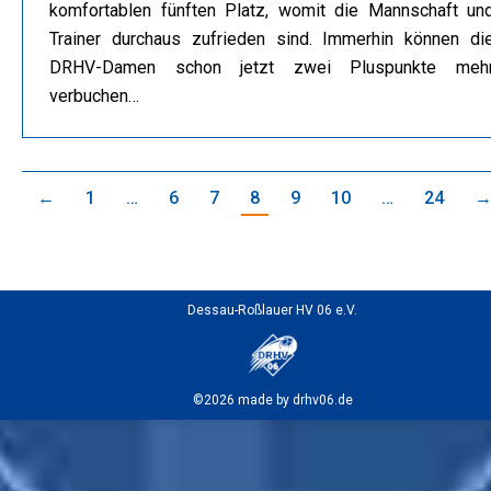
komfortablen fünften Platz, womit die Mannschaft un
Trainer durchaus zufrieden sind. Immerhin können di
DRHV-Damen schon jetzt zwei Pluspunkte meh
verbuchen…
←
1
…
6
7
8
9
10
…
24
Dessau-Roßlauer HV 06 e.V.
©2026 made by drhv06.de