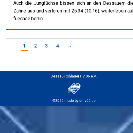
Auch die Jungfüchse bissen sich an den Dessauern di
Zähne aus und verloren mit 25:34 (10:16). weiterlesen au
fuechse.berlin
1
2
3
4
→
Dessau-Roßlauer HV 06 e.V.
©2026 made by drhv06.de