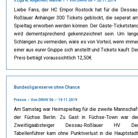
3.Liga M
,
Allgemein
,
Männer 1
Von
DRHV 06
20.11.2019
Liebe Fans, der HC Empor Rostock hat für die Dessau
Roßlauer Anhänger 300 Tickets geblockt, die seperat a
Spieltag erworben werden können. Der Gäste-Ticketstan
wird dementsprechend gekennzeichnet sein. Um lang
Schlangen zu vermeiden, wäre es von Vorteil, wenn imme
einer aus eurer Gruppe sich anstellt und Tickets kauft. De
Preis beträgt voraussichtlich 12,50€.
Bundesligareserve ohne Chance
Presse
Von
DRHV 06
19.11.2019
Am Samstag war Heimspieltag für die zweite Mannschaf
der Füchse Berlin. Zu Gast in Füchse-Town war de
Zweitligaabsteiger Dessau-Roßlauer HV. De
Tabellenführer kam ohne Punktverlust in die Hauptstadt