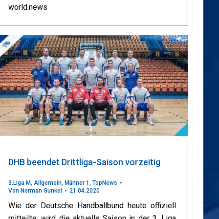
world.news
DHB beendet Drittliga-Saison vorzeitig
3.Liga M
,
Allgemein
,
Männer 1
,
TopNews
Von
Norman Gunkel
21.04.2020
Wie der Deutsche Handballbund heute offiziell
mitteilte, wird die aktuelle Saison in der 3. Liga