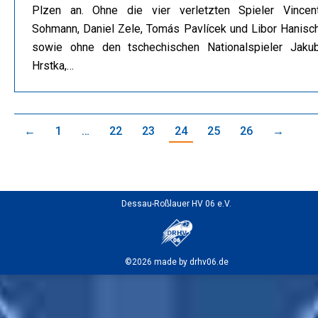
Plzen an. Ohne die vier verletzten Spieler Vincen
Sohmann, Daniel Zele, Tomás Pavlícek und Libor Hanisc
sowie ohne den tschechischen Nationalspieler Jaku
Hrstka,…
←
1
…
22
23
24
25
26
→
Dessau-Roßlauer HV 06 e.V.
©2026 made by drhv06.de