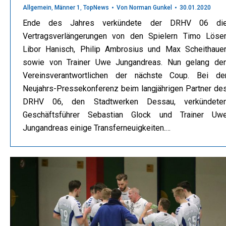
Allgemein
,
Männer 1
,
TopNews
Von
Norman Gunkel
30.01.2020
Ende des Jahres verkündete der DRHV 06 di
Vertragsverlängerungen von den Spielern Timo Löser
Libor Hanisch, Philip Ambrosius und Max Scheithauer
sowie von Trainer Uwe Jungandreas. Nun gelang de
Vereinsverantwortlichen der nächste Coup. Bei de
Neujahrs-Pressekonferenz beim langjährigen Partner de
DRHV 06, den Stadtwerken Dessau, verkündete
Geschäftsführer Sebastian Glock und Trainer Uw
Jungandreas einige Transferneuigkeiten.…