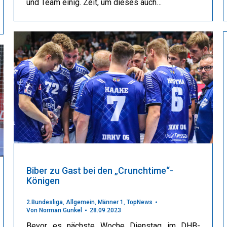
und Team einig. Zeit, um dieses auch…
Biber zu Gast bei den „Crunchtime“-
Königen
2.Bundesliga
,
Allgemein
,
Männer 1
,
TopNews
Von
Norman Gunkel
28.09.2023
Bevor es nächste Woche Dienstag im DHB-