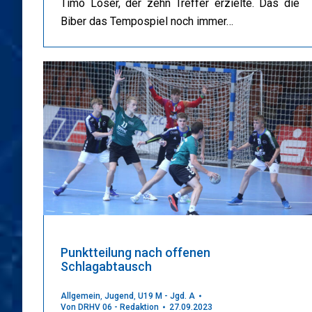
Timo Löser, der zehn Treffer erzielte. Das die
Biber das Tempospiel noch immer…
Punktteilung nach offenen
Schlagabtausch
Allgemein
,
Jugend
,
U19 M - Jgd. A
Von
DRHV 06 - Redaktion
27.09.2023