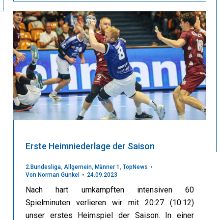
Erste Heimniederlage der Saison
2.Bundesliga
,
Allgemein
,
Männer 1
,
TopNews
Von
Norman Gunkel
24.09.2023
Nach hart umkämpften intensiven 60
Spielminuten verlieren wir mit 20:27 (10:12)
unser erstes Heimspiel der Saison. In einer